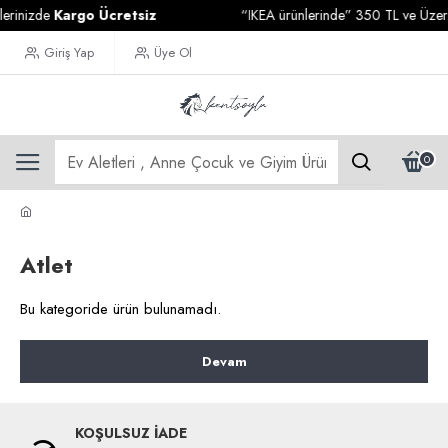
erinizde
Kargo Ücretsiz
“IKEA ürünlerinde” 350 TL ve Üzeri A
Giriş Yap
Üye Ol
0
Atlet
Bu kategoride ürün bulunamadı.
Devam
KOŞULSUZ İADE