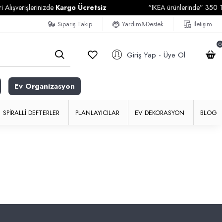
ışverişlerinizde
Kargo Ücretsiz
“IKEA ürünlerinde” 350 TL ve
Sipariş Takip
Yardım&Destek
İletişim
0
Giriş Yap - Üye Ol
Ev Organizasyon
SPIRALLI DEFTERLER
PLANLAYICILAR
EV DEKORASYON
BLOG