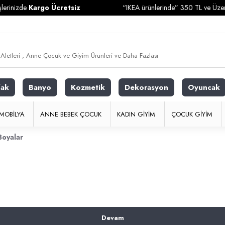
rinizde
Kargo Ücretsiz
“IKEA ürünlerinde” 350 TL ve Üzeri Al
fak
Banyo
Kozmetik
Dekorasyon
Oyuncak
MOBILYA
ANNE BEBEK ÇOCUK
KADIN GIYIM
ÇOCUK GIYIM
Boyalar
Devam