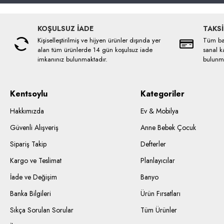
KOŞULSUZ İADE
TAKSİ
Kişiselleştirilmiş ve hijyen ürünler dışında yer
Tüm ban
alan tüm ürünlerde 14 gün koşulsuz iade
sanal ka
imkanınız bulunmaktadır.
bulunma
Kentsoylu
Kategoriler
Hakkımızda
Ev & Mobilya
Güvenli Alışveriş
Anne Bebek Çocuk
Sipariş Takip
Defterler
Kargo ve Teslimat
Planlayıcılar
İade ve Değişim
Banyo
Banka Bilgileri
Ürün Fırsatları
Sıkça Sorulan Sorular
Tüm Ürünler