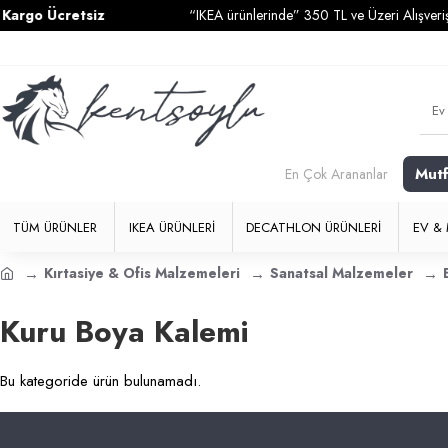
rgo Ücretsiz
“IKEA ürünlerinde” 350 TL ve Üzeri Alışverişle
Mut
En Çok Arananlar
TÜM ÜRÜNLER
IKEA ÜRÜNLERI
DECATHLON ÜRÜNLERI
EV & 
Kırtasiye & Ofis Malzemeleri
Sanatsal Malzemeler
Kuru Boya Kalemi
Bu kategoride ürün bulunamadı.