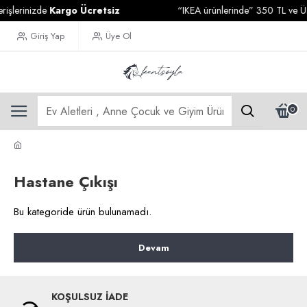
işlerinizde
Kargo Ücretsiz
“IKEA ürünlerinde” 350 TL ve Üzer
Giriş Yap
Üye Ol
0
Hastane Çıkışı
Bu kategoride ürün bulunamadı.
Devam
KOŞULSUZ İADE