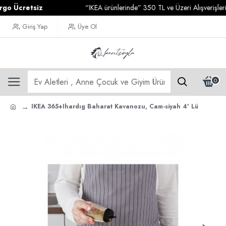
Ücretsiz
“IKEA ürünlerinde” 350 TL ve Üzeri Alışverişlerinizd
Giriş Yap
Üye Ol
0
IKEA 365+Ihardıg Baharat Kavanozu, Cam-siyah 4' Lü