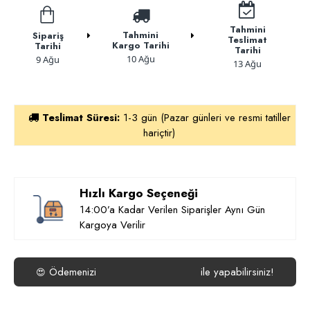
Tahmini
Tahmini
Sipariş
Teslimat
Kargo Tarihi
Tarihi
Tarihi
10 Ağu
9 Ağu
13 Ağu
Teslimat Süresi:
1-3 gün (Pazar günleri ve resmi tatiller
hariçtir)
Hızlı Kargo Seçeneği
14:00’a Kadar Verilen Siparişler Aynı Gün
Kargoya Verilir
Ödemenizi
ile yapabilirsiniz!
😍