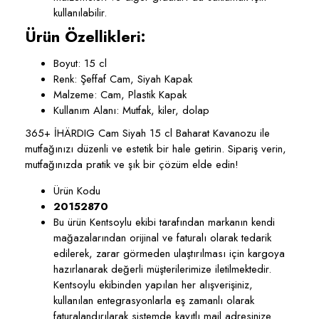
kullanılabilir.
Ürün Özellikleri:
Boyut: 15 cl
Renk: Şeffaf Cam, Siyah Kapak
Malzeme: Cam, Plastik Kapak
Kullanım Alanı: Mutfak, kiler, dolap
365+ İHÄRDIG Cam Siyah 15 cl Baharat Kavanozu ile
mutfağınızı düzenli ve estetik bir hale getirin. Sipariş verin,
mutfağınızda pratik ve şık bir çözüm elde edin!
Ürün Kodu
20152870
Bu ürün Kentsoylu ekibi tarafından markanın kendi
mağazalarından orijinal ve faturalı olarak tedarik
edilerek, zarar görmeden ulaştırılması için kargoya
hazırlanarak değerli müşterilerimize iletilmektedir.
Kentsoylu ekibinden yapılan her alışverişiniz,
kullanılan entegrasyonlarla eş zamanlı olarak
faturalandırılarak sistemde kayıtlı mail adresinize