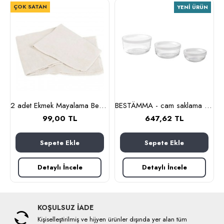
ÇOK SATAN
YENI ÜRÜN
 cl (cam-paslanmaz çelik)
2 adet Ekmek Mayalama Bezi 50x70 cm, %100 Pamuk Amerikan Pasa Bezi
BESTÄMMA - cam saklama kabı seti (cam)
99,00 TL
647,62 TL
Sepete Ekle
Sepete Ekle
Detaylı İncele
Detaylı İncele
KOŞULSUZ İADE
Kişiselleştirilmiş ve hijyen ürünler dışında yer alan tüm