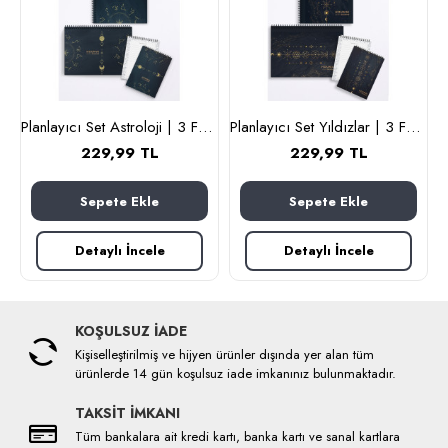
lanlayıcı 100 sayfa Yıldız Tema
Planlayıcı Set Astroloji | 3 Farklı Özel Ürün | Günlük Planlayıcı | Haftalık Planlayıcı | To-do List
Planlayıcı Set Yıldızlar | 3 Farklı Özel Ürün | Günlük Planlayıcı | Haftalık Planlayıcı | To-do List
229,99 TL
229,99 TL
Sepete Ekle
Sepete Ekle
Detaylı İncele
Detaylı İncele
KOŞULSUZ İADE
Kişiselleştirilmiş ve hijyen ürünler dışında yer alan tüm
ürünlerde 14 gün koşulsuz iade imkanınız bulunmaktadır.
TAKSİT İMKANI
Tüm bankalara ait kredi kartı, banka kartı ve sanal kartlara