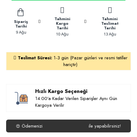
Tahmini
Tahmini
Sipariş
Kargo
Teslimat
Tarihi
Tarihi
Tarihi
9 Ağu
10 Ağu
13 Ağu
Teslimat Süresi:
1-3 gün (Pazar günleri ve resmi tatiller
hariçtir)
Hızlı Kargo Seçeneği
14:00’a Kadar Verilen Siparişler Aynı Gün
Kargoya Verilir
Ödemenizi
ile yapabilirsiniz!
😍