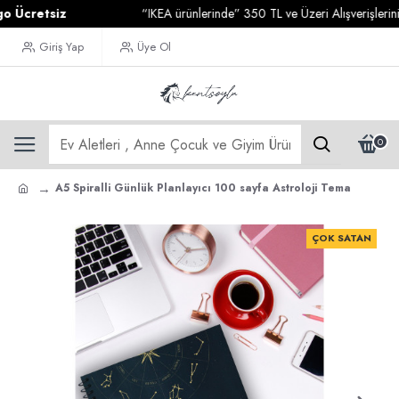
retsiz
“IKEA ürünlerinde” 350 TL ve Üzeri Alışverişlerinizde
Giriş Yap
Üye Ol
0
A5 Spiralli Günlük Planlayıcı 100 sayfa Astroloji Tema
ÇOK SATAN