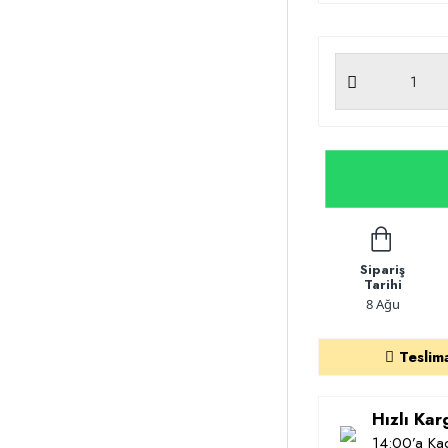
Sipariş
Tarihi
8 Ağu
Teslim
Hızlı Ka
14:00’a Kad