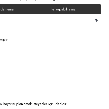
demenizi
ile yapabilirsiniz!
ıştır.
 hayatını planlamak isteyenler için idealdir.