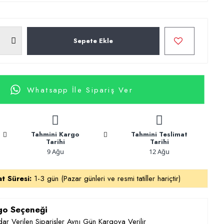
Sepete Ekle
Whatsapp İle Sipariş Ver
Tahmini Kargo
Tahmini Teslimat
Tarihi
Tarihi
9 Ağu
12 Ağu
at Süresi:
1-3 gün (Pazar günleri ve resmi tatiller hariçtir)
rgo Seçeneği
ar Verilen Siparişler Aynı Gün Kargoya Verilir