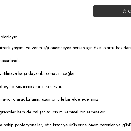
Ö
😍
 planlayıcı
üzenli yaşamı ve verimliliği önemseyen herkes için özel olarak hazırlanm
 tasarlandı.
ırtılmaya karşı dayanıklı olmasını sağlar.
at açılıp kapanmasına imkan verir.
anlayıcı olarak kullanın, uzun ömürlü bir elde edersiniz.
ğrenciler hem de çalışanlar için mükemmel bir seçenektir.
 sahip profesyoneller, ofis kırtasiye ürünlerine önem verenler ve günlük