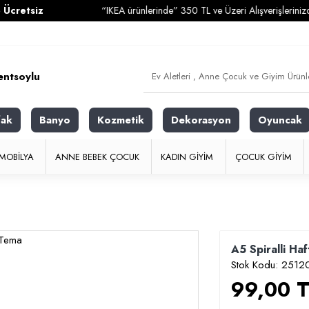
iz
“IKEA ürünlerinde” 350 TL ve Üzeri Alışverişlerinizde
Karg
fak
Banyo
Kozmetik
Dekorasyon
Oyuncak
MOBILYA
ANNE BEBEK ÇOCUK
KADIN GIYIM
ÇOCUK GIYIM
A5 Spiralli Ha
Stok Kodu:
2512
99,00 