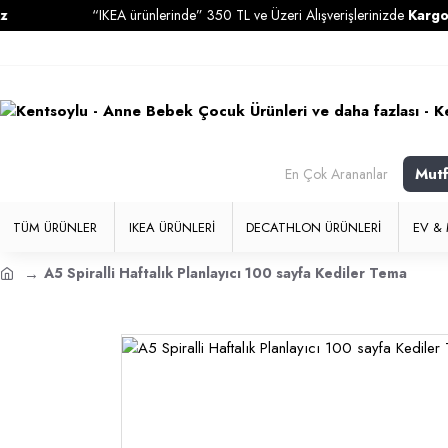
“IKEA ürünlerinde” 350 TL ve Üzeri Alışverişlerinizde
Kargo Ücrets
Mut
En Çok Arananlar
TÜM ÜRÜNLER
IKEA ÜRÜNLERI
DECATHLON ÜRÜNLERI
EV & 
A5 Spiralli Haftalık Planlayıcı 100 sayfa Kediler Tema