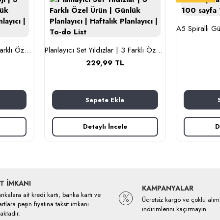
Planlayıcı Set Astroloji | 3 Farklı Özel Ürün | Günlük Planlayıcı | Haftalık Planlayıcı | To-do List
Planlayıcı Set Yıldızlar | 3 Farklı Özel Ürün | Günlük Planlayıcı | Haftalık Planlayıcı | To-do List
229,99 TL
Sepete Ekle
Detaylı İncele
D
T İMKANI
KAMPANYALAR
kalara ait kredi kartı, banka kartı ve
Ücretsiz kargo ve çoklu alım
rtlara peşin fiyatına taksit imkanı
indirimlerini kaçırmayın
ktadır.