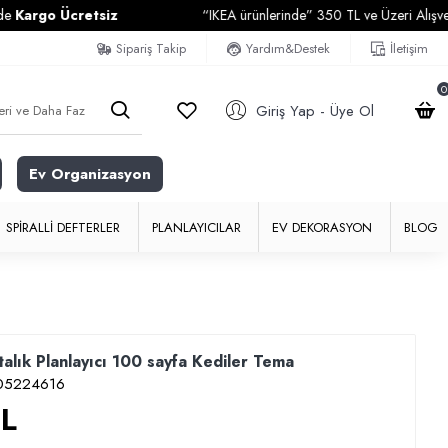
o Ücretsiz
“IKEA ürünlerinde” 350 TL ve Üzeri Alışverişlerin
Sipariş Takip
Yardım&Destek
İletişim
0
Giriş Yap - Üye Ol
Ev Organizasyon
SPIRALLI DEFTERLER
PLANLAYICILAR
EV DEKORASYON
BLOG
ftalık Planlayıcı 100 sayfa Kediler Tema
05224616
TL