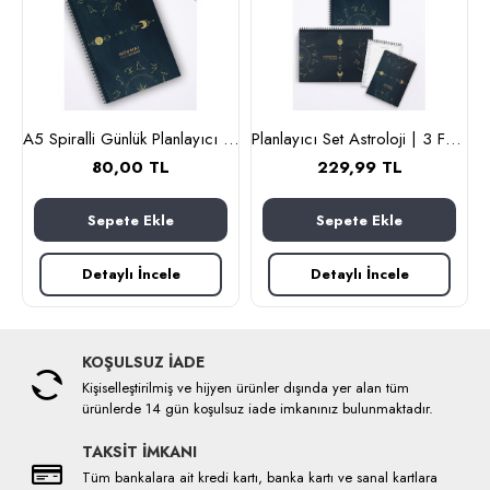
lanlayıcı 100 sayfa Yıldız Tema
A5 Spiralli Günlük Planlayıcı 100 sayfa Astroloji Tema
Planlayıcı Set Astroloji | 3 Farklı Özel Ürün | Günlük Planlayıcı | Haftalık Planlayıcı | To-do List
80,00 TL
229,99 TL
Sepete Ekle
Sepete Ekle
Detaylı İncele
Detaylı İncele
KOŞULSUZ İADE
Kişiselleştirilmiş ve hijyen ürünler dışında yer alan tüm
ürünlerde 14 gün koşulsuz iade imkanınız bulunmaktadır.
TAKSİT İMKANI
Tüm bankalara ait kredi kartı, banka kartı ve sanal kartlara