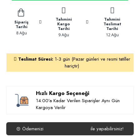
Tahmini
Tahmini
Sipariş
Kargo
Teslimat
Tarihi
Tarihi
Tarihi
8 Ağu
9 Ağu
12 Ağu
Teslimat Süresi:
1-3 gün (Pazar günleri ve resmi tatiller
hariçtir)
Hızlı Kargo Seçeneği
14:00’a Kadar Verilen Siparişler Aynı Gün
Kargoya Verilir
Ödemenizi
ile yapabilirsiniz!
😍