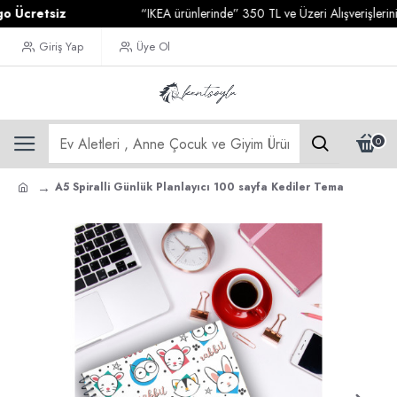
retsiz
“IKEA ürünlerinde” 350 TL ve Üzeri Alışverişlerinizde
Giriş Yap
Üye Ol
0
A5 Spiralli Günlük Planlayıcı 100 sayfa Kediler Tema