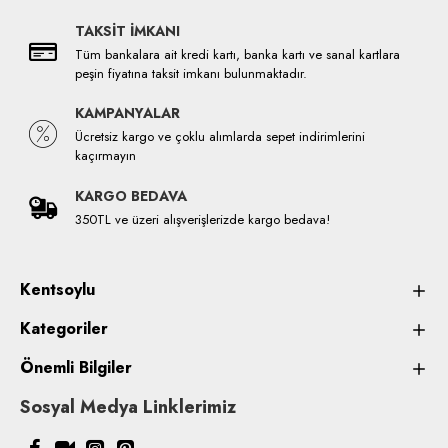
TAKSİT İMKANI
Tüm bankalara ait kredi kartı, banka kartı ve sanal kartlara
peşin fiyatına taksit imkanı bulunmaktadır.
KAMPANYALAR
Ücretsiz kargo ve çoklu alımlarda sepet indirimlerini
kaçırmayın
KARGO BEDAVA
350TL ve üzeri alışverişlerizde kargo bedava!
Kentsoylu
Kategoriler
Önemli Bilgiler
Sosyal Medya Linklerimiz