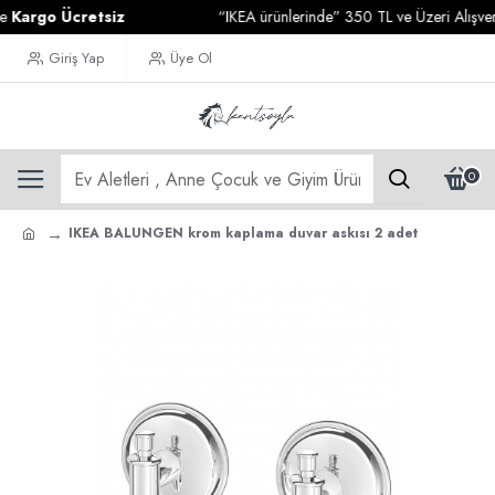
go Ücretsiz
“IKEA ürünlerinde” 350 TL ve Üzeri Alışverişler
Giriş Yap
Üye Ol
0
IKEA BALUNGEN krom kaplama duvar askısı 2 adet