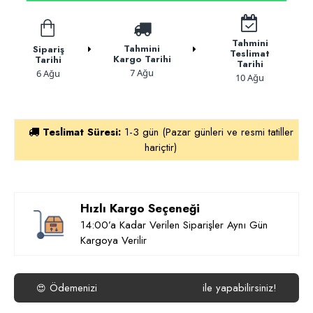
Tahmini
Tahmini
Sipariş
Teslimat
Kargo Tarihi
Tarihi
Tarihi
7 Ağu
6 Ağu
10 Ağu
Teslimat Süresi:
1-3 gün (Pazar günleri ve resmi tatiller
hariçtir)
Hızlı Kargo Seçeneği
14:00’a Kadar Verilen Siparişler Aynı Gün
Kargoya Verilir
Ödemenizi
ile yapabilirsiniz!
😍