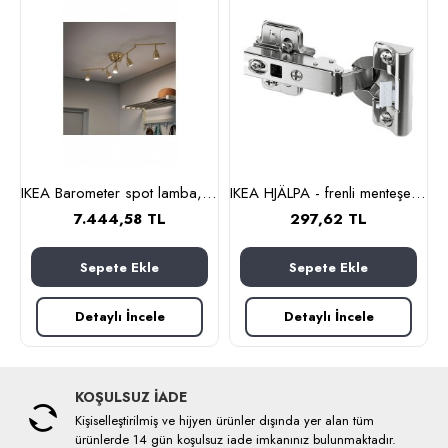
nli menteşe (gri)
IKEA Barometer spot lamba, pirinç rengi, 131 cm, 5 spotlu
IKEA HJÄLPA - frenli menteşe (gri)
7.444,58 TL
297,62 TL
Sepete Ekle
Sepete Ekle
Detaylı İncele
Detaylı İncele
KOŞULSUZ İADE
Kişiselleştirilmiş ve hijyen ürünler dışında yer alan tüm
ürünlerde 14 gün koşulsuz iade imkanınız bulunmaktadır.