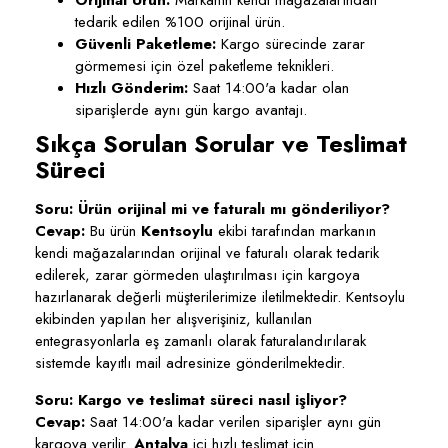
Orijinal Ürün:
Markanın kendi mağazalarından
tedarik edilen %100 orijinal ürün.
Güvenli Paketleme:
Kargo sürecinde zarar
görmemesi için özel paketleme teknikleri.
Hızlı Gönderim:
Saat 14:00'a kadar olan
siparişlerde aynı gün kargo avantajı.
Sıkça Sorulan Sorular ve Teslimat
Süreci
Soru: Ürün orijinal mi ve faturalı mı gönderiliyor?
Cevap:
Bu ürün
Kentsoylu
ekibi tarafından markanın
kendi mağazalarından orijinal ve faturalı olarak tedarik
edilerek, zarar görmeden ulaştırılması için kargoya
hazırlanarak değerli müşterilerimize iletilmektedir. Kentsoylu
ekibinden yapılan her alışverişiniz, kullanılan
entegrasyonlarla eş zamanlı olarak faturalandırılarak
sistemde kayıtlı mail adresinize gönderilmektedir.
Soru: Kargo ve teslimat süreci nasıl işliyor?
Cevap:
Saat 14:00'a kadar verilen siparişler aynı gün
kargoya verilir.
Antalya
içi hızlı teslimat için