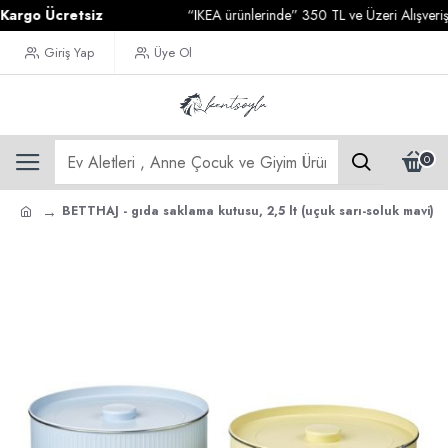
go Ücretsiz
“IKEA ürünlerinde” 350 TL ve Üzeri Alışverişleri
Giriş Yap
Üye Ol
0
BETTHAJ - gıda saklama kutusu, 2,5 lt (uçuk sarı-soluk mavi)