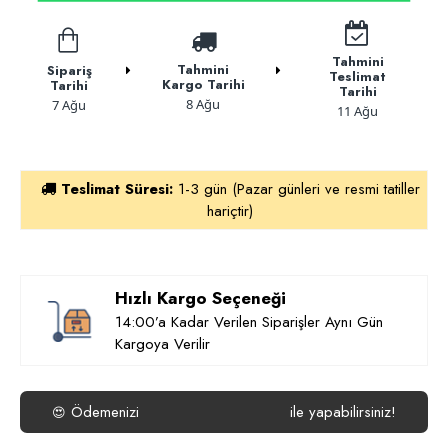
Tahmini
Tahmini
Sipariş
Teslimat
Kargo Tarihi
Tarihi
Tarihi
8 Ağu
7 Ağu
11 Ağu
Teslimat Süresi:
1-3 gün (Pazar günleri ve resmi tatiller
hariçtir)
Hızlı Kargo Seçeneği
14:00’a Kadar Verilen Siparişler Aynı Gün
Kargoya Verilir
Ödemenizi
ile yapabilirsiniz!
😍