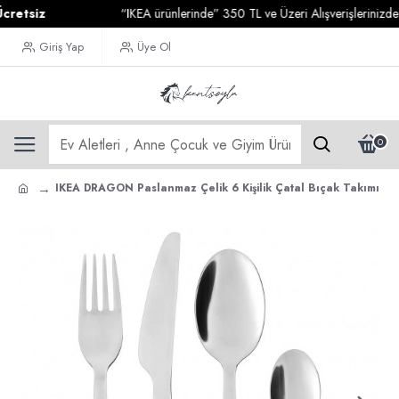
tsiz
“IKEA ürünlerinde” 350 TL ve Üzeri Alışverişlerinizde
Kar
Giriş Yap
Üye Ol
0
IKEA DRAGON Paslanmaz Çelik 6 Kişilik Çatal Bıçak Takımı