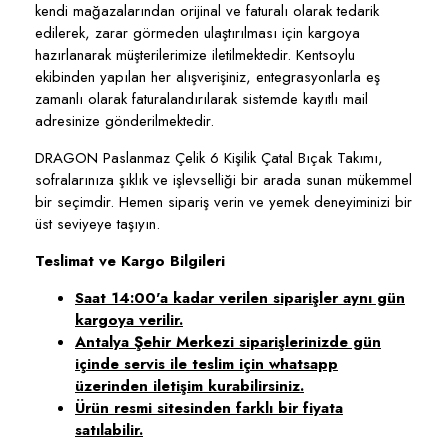
kendi mağazalarından orijinal ve faturalı olarak tedarik
edilerek, zarar görmeden ulaştırılması için kargoya
hazırlanarak müşterilerimize iletilmektedir. Kentsoylu
ekibinden yapılan her alışverişiniz, entegrasyonlarla eş
zamanlı olarak faturalandırılarak sistemde kayıtlı mail
adresinize gönderilmektedir.
DRAGON Paslanmaz Çelik 6 Kişilik Çatal Bıçak Takımı,
sofralarınıza şıklık ve işlevselliği bir arada sunan mükemmel
bir seçimdir. Hemen sipariş verin ve yemek deneyiminizi bir
üst seviyeye taşıyın.
Teslimat ve Kargo Bilgileri
Saat 14:00'a kadar verilen siparişler aynı gün
kargoya verilir.
Antalya Şehir Merkezi siparişlerinizde gün
içinde servis ile teslim için whatsapp
üzerinden iletişim kurabilirsiniz.
Ürün resmi sitesinden farklı bir fiyata
satılabilir.