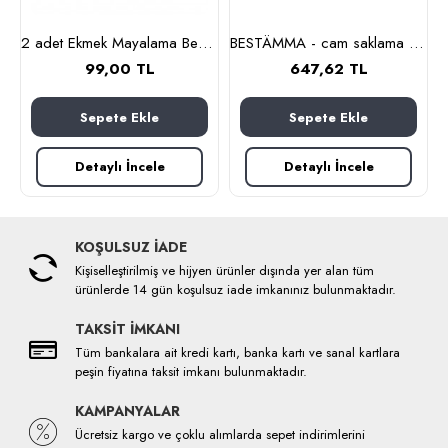
cam-paslanmaz çelik)
2 adet Ekmek Mayalama Bezi 50x70 cm, %100 Pamuk Amerikan Pasa Bezi
BESTÄMMA - cam saklama kabı seti (cam)
99,00 TL
647,62 TL
Sepete Ekle
Sepete Ekle
Detaylı İncele
Detaylı İncele
KOŞULSUZ İADE
Kişiselleştirilmiş ve hijyen ürünler dışında yer alan tüm
ürünlerde 14 gün koşulsuz iade imkanınız bulunmaktadır.
TAKSİT İMKANI
Tüm bankalara ait kredi kartı, banka kartı ve sanal kartlara
peşin fiyatına taksit imkanı bulunmaktadır.
KAMPANYALAR
Ücretsiz kargo ve çoklu alımlarda sepet indirimlerini