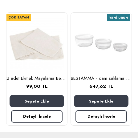
ÇOK SATAN
YENI ÜRÜN
lanmaz çelik)
2 adet Ekmek Mayalama Bezi 50x70 cm, %100 Pamuk Amerikan Pasa Bezi
BESTÄMMA - cam saklama kabı seti (cam)
99,00 TL
647,62 TL
Sepete Ekle
Sepete Ekle
Detaylı İncele
Detaylı İncele