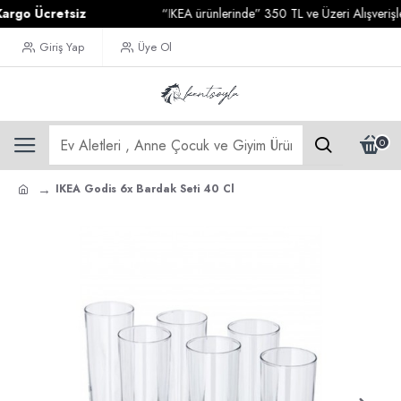
o Ücretsiz
“IKEA ürünlerinde” 350 TL ve Üzeri Alışverişlerin
Giriş Yap
Üye Ol
0
IKEA Godis 6x Bardak Seti 40 Cl