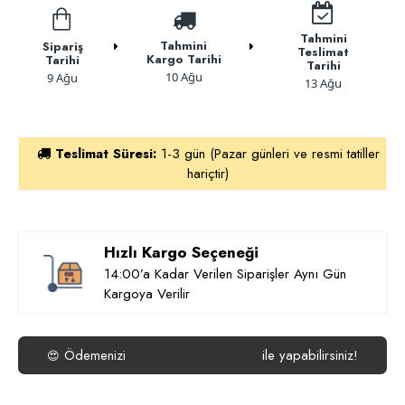
Tahmini
Tahmini
Sipariş
Teslimat
Kargo Tarihi
Tarihi
Tarihi
10 Ağu
9 Ağu
13 Ağu
Teslimat Süresi:
1-3 gün (Pazar günleri ve resmi tatiller
hariçtir)
Hızlı Kargo Seçeneği
14:00’a Kadar Verilen Siparişler Aynı Gün
Kargoya Verilir
Ödemenizi
ile yapabilirsiniz!
😍