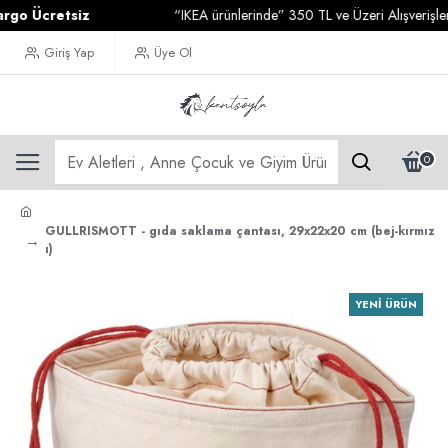
Ücretsiz
“IKEA ürünlerinde” 350 TL ve Üzeri Alışverişleriniz
Giriş Yap
Üye Ol
0
GULLRISMOTT - gıda saklama çantası, 29x22x20 cm (bej-kırmız
ı)
YENI ÜRÜN