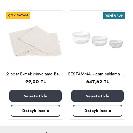
ÇOK SATAN
YENI ÜRÜN
 cl (cam-paslanmaz çelik)
2 adet Ekmek Mayalama Bezi 50x70 cm, %100 Pamuk Amerikan Pasa Bezi
BESTÄMMA - cam saklama kabı seti (cam)
99,00 TL
647,62 TL
Sepete Ekle
Sepete Ekle
Detaylı İncele
Detaylı İncele