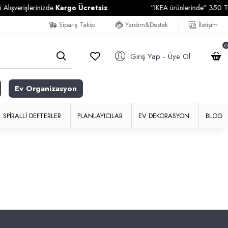
ışverişlerinizde
Kargo Ücretsiz
“IKEA ürünlerinde” 350 TL ve
Sipariş Takip
Yardım&Destek
İletişim
0
Giriş Yap - Üye Ol
Ev Organizasyon
SPIRALLI DEFTERLER
PLANLAYICILAR
EV DEKORASYON
BLOG