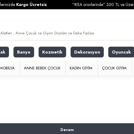
rinizde
Kargo Ücretsiz
“IKEA ürünlerinde” 350 TL ve Üzeri Al
fak
Banyo
Kozmetik
Dekorasyon
Oyuncak
MOBILYA
ANNE BEBEK ÇOCUK
KADIN GIYIM
ÇOCUK GIYIM
Devam