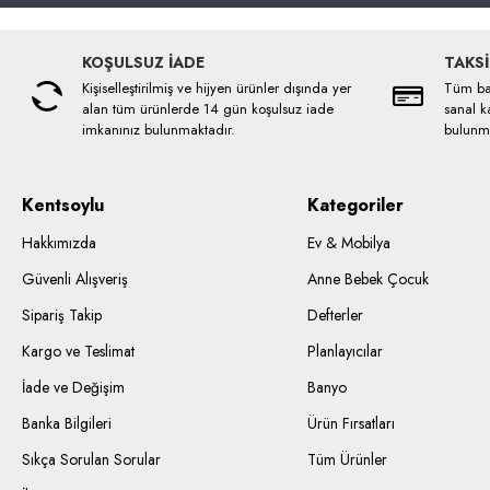
KOŞULSUZ İADE
TAKSİ
Kişiselleştirilmiş ve hijyen ürünler dışında yer
Tüm ban
alan tüm ürünlerde 14 gün koşulsuz iade
sanal ka
imkanınız bulunmaktadır.
bulunma
Kentsoylu
Kategoriler
Hakkımızda
Ev & Mobilya
Güvenli Alışveriş
Anne Bebek Çocuk
Sipariş Takip
Defterler
Kargo ve Teslimat
Planlayıcılar
İade ve Değişim
Banyo
Banka Bilgileri
Ürün Fırsatları
Sıkça Sorulan Sorular
Tüm Ürünler