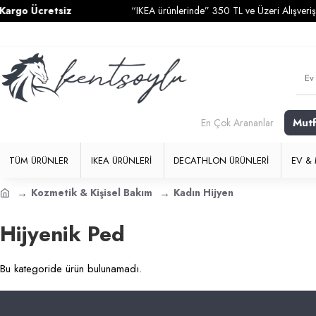
rgo Ücretsiz
“IKEA ürünlerinde” 350 TL ve Üzeri Alışverişle
Mut
En Çok Arananlar
TÜM ÜRÜNLER
IKEA ÜRÜNLERI
DECATHLON ÜRÜNLERI
EV & 
Kozmetik & Kişisel Bakım
Kadın Hijyen
Hijyenik Ped
Bu kategoride ürün bulunamadı.