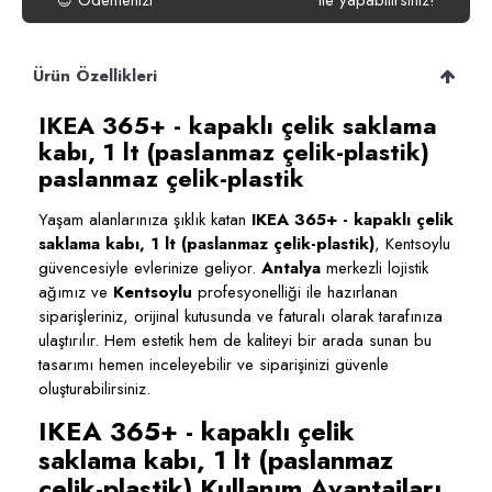
Ödemenizi
ile yapabilirsiniz!
😍
Ürün Özellikleri
IKEA 365+ - kapaklı çelik saklama
kabı, 1 lt (paslanmaz çelik-plastik)
paslanmaz çelik-plastik
Yaşam alanlarınıza şıklık katan
IKEA 365+ - kapaklı çelik
saklama kabı, 1 lt (paslanmaz çelik-plastik)
, Kentsoylu
güvencesiyle evlerinize geliyor.
Antalya
merkezli lojistik
ağımız ve
Kentsoylu
profesyonelliği ile hazırlanan
siparişleriniz, orijinal kutusunda ve faturalı olarak tarafınıza
ulaştırılır. Hem estetik hem de kaliteyi bir arada sunan bu
tasarımı hemen inceleyebilir ve siparişinizi güvenle
oluşturabilirsiniz.
IKEA 365+ - kapaklı çelik
saklama kabı, 1 lt (paslanmaz
çelik-plastik) Kullanım Avantajları