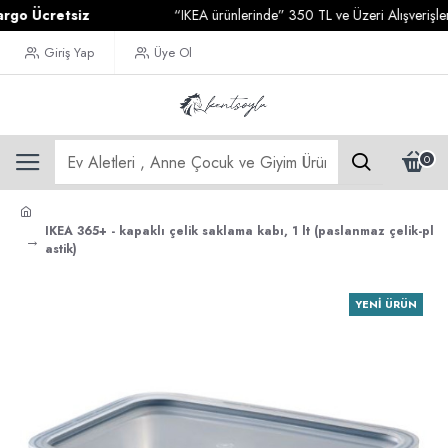
Ücretsiz
“IKEA ürünlerinde” 350 TL ve Üzeri Alışverişleriniz
Giriş Yap
Üye Ol
0
IKEA 365+ - kapaklı çelik saklama kabı, 1 lt (paslanmaz çelik-pl
astik)
YENI ÜRÜN