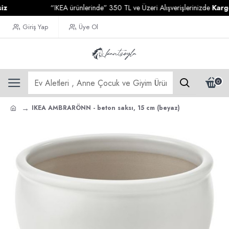
“IKEA ürünlerinde” 350 TL ve Üzeri Alışverişlerinizde
Kargo Ücr
Giriş Yap
Üye Ol
0
IKEA AMBRARÖNN - beton saksı, 15 cm (beyaz)