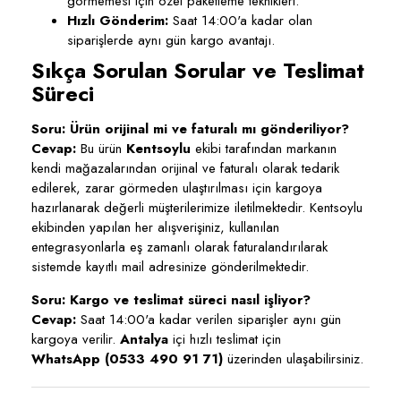
görmemesi için özel paketleme teknikleri.
Hızlı Gönderim:
Saat 14:00'a kadar olan
siparişlerde aynı gün kargo avantajı.
Sıkça Sorulan Sorular ve Teslimat
Süreci
Soru: Ürün orijinal mi ve faturalı mı gönderiliyor?
Cevap:
Bu ürün
Kentsoylu
ekibi tarafından markanın
kendi mağazalarından orijinal ve faturalı olarak tedarik
edilerek, zarar görmeden ulaştırılması için kargoya
hazırlanarak değerli müşterilerimize iletilmektedir. Kentsoylu
ekibinden yapılan her alışverişiniz, kullanılan
entegrasyonlarla eş zamanlı olarak faturalandırılarak
sistemde kayıtlı mail adresinize gönderilmektedir.
Soru: Kargo ve teslimat süreci nasıl işliyor?
Cevap:
Saat 14:00'a kadar verilen siparişler aynı gün
kargoya verilir.
Antalya
içi hızlı teslimat için
WhatsApp (0533 490 91 71)
üzerinden ulaşabilirsiniz.