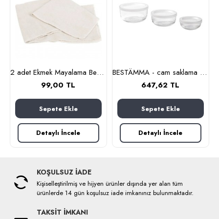
2 adet Ekmek Mayalama Bezi 50x70 cm, %100 Pamuk Amerikan Pasa Bezi
BESTÄMMA - cam saklama kabı seti (cam)
99,00 TL
647,62 TL
Sepete Ekle
Sepete Ekle
Detaylı İncele
Detaylı İncele
KOŞULSUZ İADE
Kişiselleştirilmiş ve hijyen ürünler dışında yer alan tüm
ürünlerde 14 gün koşulsuz iade imkanınız bulunmaktadır.
TAKSİT İMKANI