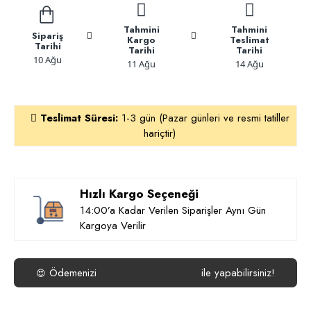
Tahmini
Tahmini
Sipariş
Kargo
Teslimat
Tarihi
Tarihi
Tarihi
10 Ağu
11 Ağu
14 Ağu
Teslimat Süresi:
1-3 gün (Pazar günleri ve resmi tatiller
hariçtir)
Hızlı Kargo Seçeneği
14:00’a Kadar Verilen Siparişler Aynı Gün
Kargoya Verilir
Ödemenizi
ile yapabilirsiniz!
😍