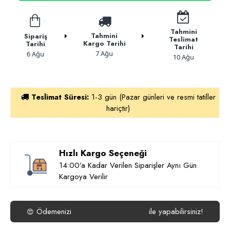
Tahmini
Tahmini
Sipariş
Teslimat
Kargo Tarihi
Tarihi
Tarihi
7 Ağu
6 Ağu
10 Ağu
Teslimat Süresi:
1-3 gün (Pazar günleri ve resmi tatiller
hariçtir)
Hızlı Kargo Seçeneği
14:00’a Kadar Verilen Siparişler Aynı Gün
Kargoya Verilir
Ödemenizi
ile yapabilirsiniz!
😍