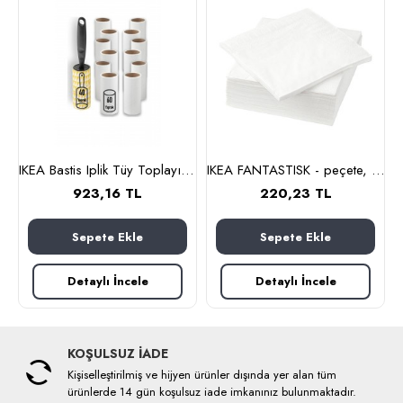
G Şişe Temizleme Fırçası
IKEA Bastis Iplik Tüy Toplayıcı Rulo Ve 12 Adet Yedek Paket Kartuş
IKEA FANTASTISK - peçete, 24x24 cm (beyaz)
923,16 TL
220,23 TL
Sepete Ekle
Sepete Ekle
Detaylı İncele
Detaylı İncele
KOŞULSUZ İADE
Kişiselleştirilmiş ve hijyen ürünler dışında yer alan tüm
ürünlerde 14 gün koşulsuz iade imkanınız bulunmaktadır.