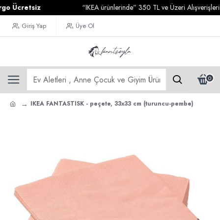
Ücretsiz
“IKEA ürünlerinde” 350 TL ve Üzeri Alışverişleriniz
Giriş Yap
Üye Ol
0
IKEA FANTASTISK - peçete, 33x33 cm (turuncu-pembe)