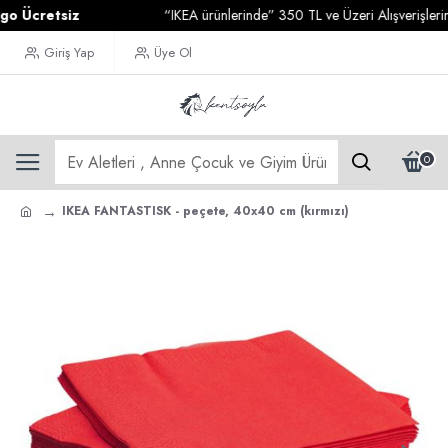
cretsiz
“IKEA ürünlerinde” 350 TL ve Üzeri Alışverişlerinizd
Giriş Yap
Üye Ol
0
IKEA FANTASTISK - peçete, 40x40 cm (kırmızı)