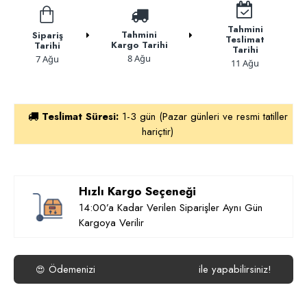
Tahmini
Tahmini
Sipariş
Teslimat
Kargo Tarihi
Tarihi
Tarihi
8 Ağu
7 Ağu
11 Ağu
Teslimat Süresi:
1-3 gün (Pazar günleri ve resmi tatiller
hariçtir)
Hızlı Kargo Seçeneği
14:00’a Kadar Verilen Siparişler Aynı Gün
Kargoya Verilir
Ödemenizi
ile yapabilirsiniz!
😍