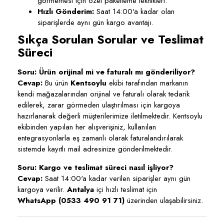
görmemesi için özel paketleme teknikleri.
Hızlı Gönderim:
Saat 14:00'a kadar olan
siparişlerde aynı gün kargo avantajı.
Sıkça Sorulan Sorular ve Teslimat
Süreci
Soru: Ürün orijinal mi ve faturalı mı gönderiliyor?
Cevap:
Bu ürün
Kentsoylu
ekibi tarafından markanın
kendi mağazalarından orijinal ve faturalı olarak tedarik
edilerek, zarar görmeden ulaştırılması için kargoya
hazırlanarak değerli müşterilerimize iletilmektedir. Kentsoylu
ekibinden yapılan her alışverişiniz, kullanılan
entegrasyonlarla eş zamanlı olarak faturalandırılarak
sistemde kayıtlı mail adresinize gönderilmektedir.
Soru: Kargo ve teslimat süreci nasıl işliyor?
Cevap:
Saat 14:00'a kadar verilen siparişler aynı gün
kargoya verilir.
Antalya
içi hızlı teslimat için
WhatsApp (0533 490 91 71)
üzerinden ulaşabilirsiniz.