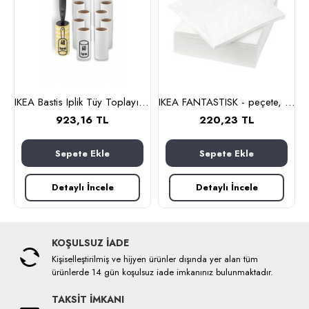
G Şişe Temizleme Fırçası
IKEA Bastis Iplik Tüy Toplayıcı Rulo Ve 12 Adet Yedek Paket Kartuş
IKEA FANTASTISK - peçete, 24x24 cm (beyaz)
923,16 TL
220,23 TL
Sepete Ekle
Sepete Ekle
Detaylı İncele
Detaylı İncele
KOŞULSUZ İADE
Kişiselleştirilmiş ve hijyen ürünler dışında yer alan tüm
ürünlerde 14 gün koşulsuz iade imkanınız bulunmaktadır.
TAKSİT İMKANI