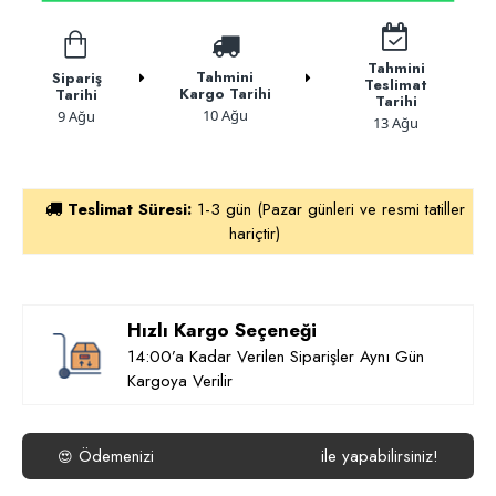
Tahmini
Tahmini
Sipariş
Teslimat
Kargo Tarihi
Tarihi
Tarihi
10 Ağu
9 Ağu
13 Ağu
Teslimat Süresi:
1-3 gün (Pazar günleri ve resmi tatiller
hariçtir)
Hızlı Kargo Seçeneği
14:00’a Kadar Verilen Siparişler Aynı Gün
Kargoya Verilir
Ödemenizi
ile yapabilirsiniz!
😍