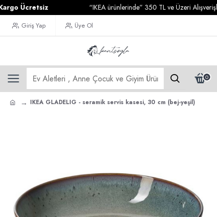
o Ücretsiz
“IKEA ürünlerinde” 350 TL ve Üzeri Alışverişlerin
Giriş Yap
Üye Ol
0
IKEA GLADELIG - seramik servis kasesi, 30 cm (bej-yeşil)