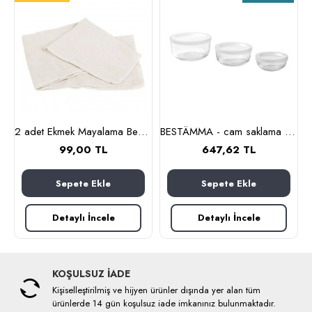
lanmaz çelik)
2 adet Ekmek Mayalama Bezi 50x70 cm, %100 Pamuk Amerikan Pasa Bezi
BESTÄMMA - cam saklama kabı seti (cam)
99,00 TL
647,62 TL
Sepete Ekle
Sepete Ekle
Detaylı İncele
Detaylı İncele
KOŞULSUZ İADE
Kişiselleştirilmiş ve hijyen ürünler dışında yer alan tüm
ürünlerde 14 gün koşulsuz iade imkanınız bulunmaktadır.