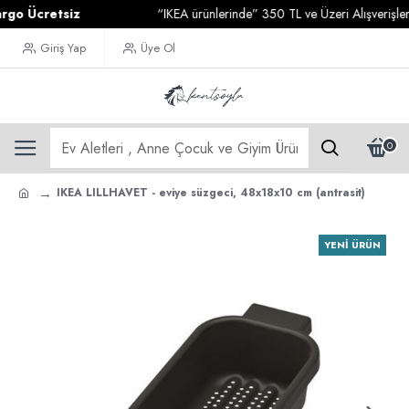
 Ücretsiz
“IKEA ürünlerinde” 350 TL ve Üzeri Alışverişlerini
Giriş Yap
Üye Ol
0
IKEA LILLHAVET - eviye süzgeci, 48x18x10 cm (antrasit)
YENI ÜRÜN