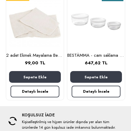
lanmaz çelik)
2 adet Ekmek Mayalama Bezi 50x70 cm, %100 Pamuk Amerikan Pasa Bezi
BESTÄMMA - cam saklama kabı seti (cam)
99,00 TL
647,62 TL
Sepete Ekle
Sepete Ekle
Detaylı İncele
Detaylı İncele
KOŞULSUZ İADE
Kişiselleştirilmiş ve hijyen ürünler dışında yer alan tüm
ürünlerde 14 gün koşulsuz iade imkanınız bulunmaktadır.