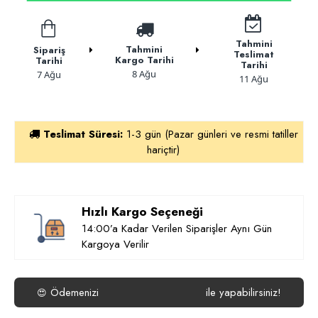
Tahmini
Tahmini
Sipariş
Teslimat
Kargo Tarihi
Tarihi
Tarihi
8 Ağu
7 Ağu
11 Ağu
Teslimat Süresi:
1-3 gün (Pazar günleri ve resmi tatiller
hariçtir)
Hızlı Kargo Seçeneği
14:00’a Kadar Verilen Siparişler Aynı Gün
Kargoya Verilir
Ödemenizi
ile yapabilirsiniz!
😍