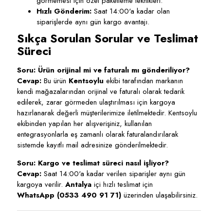
görmemesi için özel paketleme teknikleri.
Hızlı Gönderim:
Saat 14:00'a kadar olan
siparişlerde aynı gün kargo avantajı.
Sıkça Sorulan Sorular ve Teslimat
Süreci
Soru: Ürün orijinal mi ve faturalı mı gönderiliyor?
Cevap:
Bu ürün
Kentsoylu
ekibi tarafından markanın
kendi mağazalarından orijinal ve faturalı olarak tedarik
edilerek, zarar görmeden ulaştırılması için kargoya
hazırlanarak değerli müşterilerimize iletilmektedir. Kentsoylu
ekibinden yapılan her alışverişiniz, kullanılan
entegrasyonlarla eş zamanlı olarak faturalandırılarak
sistemde kayıtlı mail adresinize gönderilmektedir.
Soru: Kargo ve teslimat süreci nasıl işliyor?
Cevap:
Saat 14:00'a kadar verilen siparişler aynı gün
kargoya verilir.
Antalya
içi hızlı teslimat için
WhatsApp (0533 490 91 71)
üzerinden ulaşabilirsiniz.