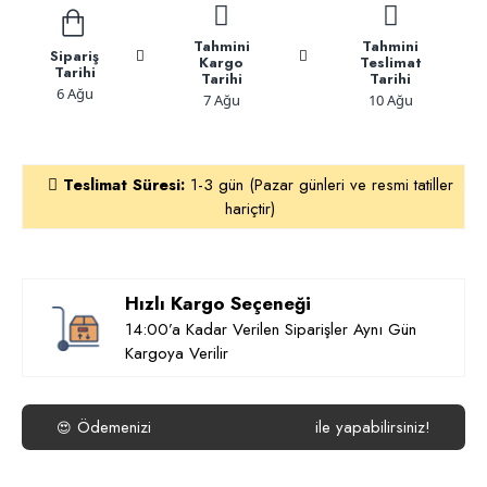
Tahmini
Tahmini
Sipariş
Kargo
Teslimat
Tarihi
Tarihi
Tarihi
6 Ağu
7 Ağu
10 Ağu
Teslimat Süresi:
1-3 gün (Pazar günleri ve resmi tatiller
hariçtir)
Hızlı Kargo Seçeneği
14:00’a Kadar Verilen Siparişler Aynı Gün
Kargoya Verilir
Ödemenizi
ile yapabilirsiniz!
😍