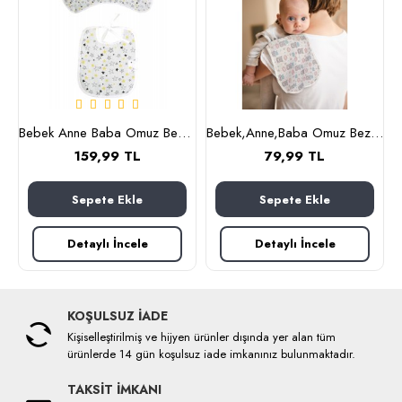
ncak (kahverengi)
Bebek Anne Baba Omuz Bezi ve Mama Önlüğü, İkili Set, OEKO-TEX sertifikalı, Burpy Bip Organic Cloth YILDIZ Desenli Feeding Cloth%100 Pamuk Multi-Use Burp Cloth Bib 67x28 cm
Bebek,Anne,Baba Omuz Bezi ve Mama Önlüğü, İkili Set, OEKO-TEX sertifikalı, Burpy Bip Organic Cloth KRAL AYI Desenli Feeding Cloth%100 Pamuk Multi-Use Burp Cloth and Bib 67x28 cm
159,99 TL
79,99 TL
Sepete Ekle
Sepete Ekle
Detaylı İncele
Detaylı İncele
KOŞULSUZ İADE
Kişiselleştirilmiş ve hijyen ürünler dışında yer alan tüm
ürünlerde 14 gün koşulsuz iade imkanınız bulunmaktadır.
TAKSİT İMKANI