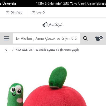
etsiz
“IKEA ürünlerinde” 350 TL ve Üzeri Alışverişlerinizde
K
Giriş Yap
Üye Ol
0
IKEA SANDBI - müzikli oyuncak (kırmızı-yeşil)