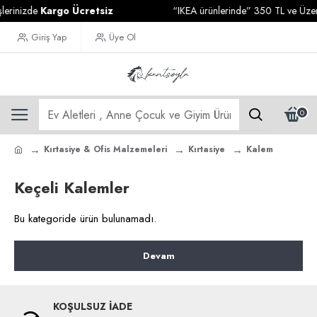
lerinizde
Kargo Ücretsiz
“IKEA ürünlerinde” 350 TL ve Üzeri 
Giriş Yap
Üye Ol
0
Kırtasiye & Ofis Malzemeleri
Kırtasiye
Kalem
Keçeli Kalemler
Bu kategoride ürün bulunamadı.
Devam
KOŞULSUZ İADE