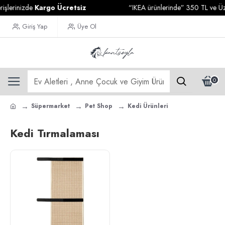
şlerinizde
Kargo Ücretsiz
“IKEA ürünlerinde” 350 TL ve Üzeri
Giriş Yap
Üye Ol
0
Süpermarket
Pet Shop
Kedi Ürünleri
Kedi Tırmalaması