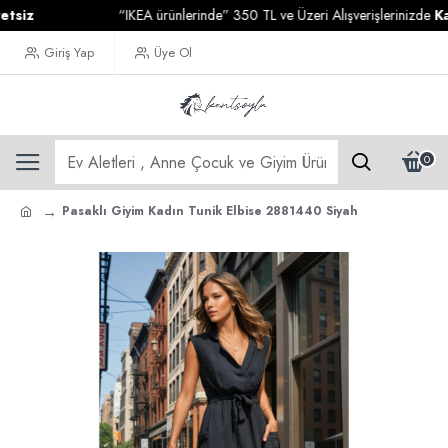
“IKEA ürünlerinde” 350 TL ve Üzeri Alışverişlerinizde
Kargo Üc
Giriş Yap
Üye Ol
0
Pasaklı Giyim Kadın Tunik Elbise 2881440 Siyah