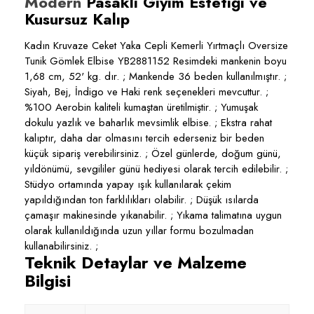
Modern
Pasaklı Giyim Estetiği ve
Kusursuz Kalıp
Kadın Kruvaze Ceket Yaka Cepli Kemerli Yırtmaçlı Oversize
Tunik Gömlek Elbise YB2881152 Resimdeki mankenin boyu
1,68 cm, 52' kg. dır. ; Mankende 36 beden kullanılmıştır. ;
Siyah, Bej, İndigo ve Haki renk seçenekleri mevcuttur. ;
%100 Aerobin kaliteli kumaştan üretilmiştir. ; Yumuşak
dokulu yazlık ve baharlık mevsimlik elbise. ; Ekstra rahat
kalıptır, daha dar olmasını tercih ederseniz bir beden
küçük sipariş verebilirsiniz. ; Özel günlerde, doğum günü,
yıldönümü, sevgililer günü hediyesi olarak tercih edilebilir. ;
Stüdyo ortamında yapay ışık kullanılarak çekim
yapıldığından ton farklılıkları olabilir. ; Düşük ısılarda
çamaşır makinesinde yıkanabilir. ; Yıkama talimatına uygun
olarak kullanıldığında uzun yıllar formu bozulmadan
kullanabilirsiniz. ;
Teknik Detaylar ve Malzeme
Bilgisi