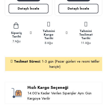
Detaylı İncele
Detaylı İncele
Tahmini
Tahmini
Sipariş
Kargo
Teslimat
Tarihi
Tarihi
Tarihi
7 Ağu
8 Ağu
11 Ağu
Teslimat Süresi:
1-3 gün (Pazar günleri ve resmi tatiller
hariçtir)
Hızlı Kargo Seçeneği
14:00’a Kadar Verilen Siparişler Aynı Gün
Kargoya Verilir