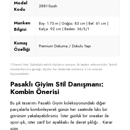
Model
2881-Siyah
Kodu
Manken
Boy: 1.75 m | Göğüs: 85 cm | Bel: 61 cm |
Bilgisi
Kalça: 92 cm | Beden: 36/S/1
Kumaş
Premium Dokuma / Dokulu Yapı
Özelliği
*Önemli Not: Tablodaki teknik ölçülerin tamamı 36 beden referanslıdır. Tekstil
standartlarımız gereği, ölçüler her bedende ortalama 2 cm artarak
büyümektedir.
Pasaklı Giyim Stil Danışmanı:
Kombin Önerisi
Bu şık tasarımı Pasaklı Giyim koleksiyonundaki diğer
parçalarla kombinleyerek günün her saatinde lüks bir
görünüm yakalayabilirsiniz. İster günlük bir sneaker ile
spor-şık, ister zarif bir ayakkabı ile davet şıklığı... Karar
sizin.