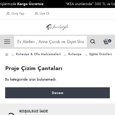
şlerinizde
Kargo Ücretsiz
“IKEA ürünlerinde” 350 TL ve Üzer
Giriş Yap
Üye Ol
0
Kırtasiye & Ofis Malzemeleri
Kırtasiye
Eğitim Ürünleri
Proje Çizim Çantaları
Bu kategoride ürün bulunamadı.
Devam
KOŞULSUZ İADE