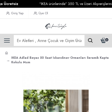
retsiz
“IKEA ürünlerinde” 350 TL ve Üzeri Alışverişlerinizde
Giriş Yap
Üye Ol
0
IKEA Adlad Beyaz 50 Saat Iskandinav Ormanları Seramik Kapta
Kokulu Mum