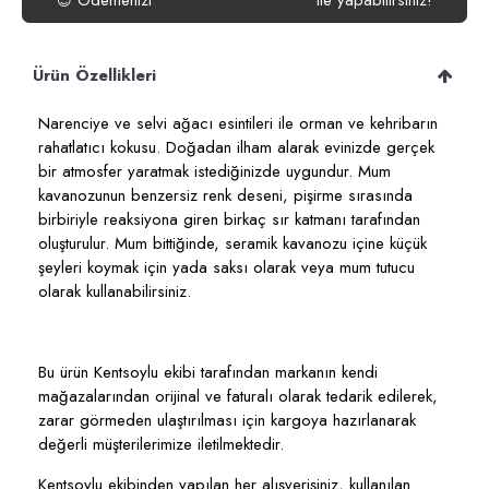
Ödemenizi
ile yapabilirsiniz!
😍
Ürün Özellikleri
Narenciye ve selvi ağacı esintileri ile orman ve kehribarın
rahatlatıcı kokusu. Doğadan ilham alarak evinizde gerçek
bir atmosfer yaratmak istediğinizde uygundur. Mum
kavanozunun benzersiz renk deseni, pişirme sırasında
birbiriyle reaksiyona giren birkaç sır katmanı tarafından
oluşturulur. Mum bittiğinde, seramik kavanozu içine küçük
şeyleri koymak için yada saksı olarak veya mum tutucu
olarak kullanabilirsiniz.
Bu ürün Kentsoylu ekibi tarafından markanın kendi
mağazalarından orijinal ve faturalı olarak tedarik edilerek,
zarar görmeden ulaştırılması için kargoya hazırlanarak
değerli müşterilerimize iletilmektedir.
Kentsoylu ekibinden yapılan her alışverişiniz, kullanılan