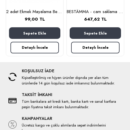
lanmaz çelik)
2 adet Ekmek Mayalama Bezi 50x70 cm, %100 Pamuk Amerikan Pasa Bezi
BESTÄMMA - cam saklama kabı seti (cam)
99,00 TL
647,62 TL
Sepete Ekle
Sepete Ekle
Detaylı İncele
Detaylı İncele
KOŞULSUZ İADE
Kişiselleştirilmiş ve hijyen ürünler dışında yer alan tüm
ürünlerde 14 gün koşulsuz iade imkanınız bulunmaktadır.
TAKSİT İMKANI
Tüm bankalara ait kredi kartı, banka kartı ve sanal kartlara
peşin fiyatına taksit imkanı bulunmaktadır.
KAMPANYALAR
Ücretsiz kargo ve çoklu alımlarda sepet indirimlerini