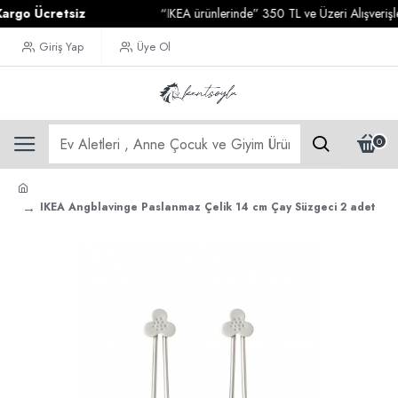
o Ücretsiz
“IKEA ürünlerinde” 350 TL ve Üzeri Alışverişlerin
Giriş Yap
Üye Ol
0
IKEA Angblavinge Paslanmaz Çelik 14 cm Çay Süzgeci 2 adet