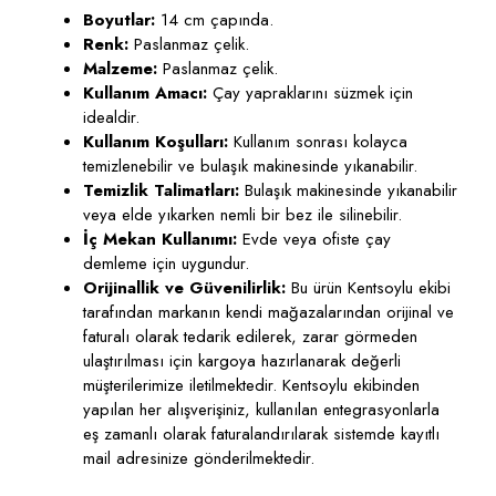
Boyutlar:
14 cm çapında.
Renk:
Paslanmaz çelik.
Malzeme:
Paslanmaz çelik.
Kullanım Amacı:
Çay yapraklarını süzmek için
idealdir.
Kullanım Koşulları:
Kullanım sonrası kolayca
temizlenebilir ve bulaşık makinesinde yıkanabilir.
Temizlik Talimatları:
Bulaşık makinesinde yıkanabilir
veya elde yıkarken nemli bir bez ile silinebilir.
İç Mekan Kullanımı:
Evde veya ofiste çay
demleme için uygundur.
Orijinallik ve Güvenilirlik:
Bu ürün Kentsoylu ekibi
tarafından markanın kendi mağazalarından orijinal ve
faturalı olarak tedarik edilerek, zarar görmeden
ulaştırılması için kargoya hazırlanarak değerli
müşterilerimize iletilmektedir. Kentsoylu ekibinden
yapılan her alışverişiniz, kullanılan entegrasyonlarla
eş zamanlı olarak faturalandırılarak sistemde kayıtlı
mail adresinize gönderilmektedir.