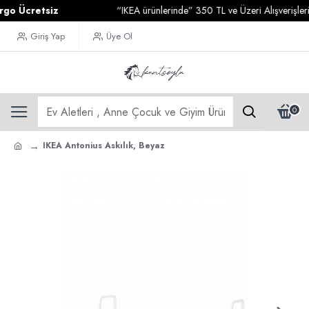
 Ücretsiz
“IKEA ürünlerinde” 350 TL ve Üzeri Alışverişleriniz
Giriş Yap
Üye Ol
0
IKEA Antonius Askılık, Beyaz