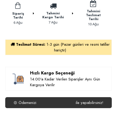
Tahmini
Tahmini
Sipariş
Teslimat
Kargo Tarihi
Tarihi
Tarihi
7 Ağu
6 Ağu
10 Ağu
Teslimat Süresi:
1-3 gün (Pazar günleri ve resmi tatiller
hariçtir)
Hızlı Kargo Seçeneği
14:00’a Kadar Verilen Siparişler Aynı Gün
Kargoya Verilir
Ödemenizi
ile yapabilirsiniz!
😍