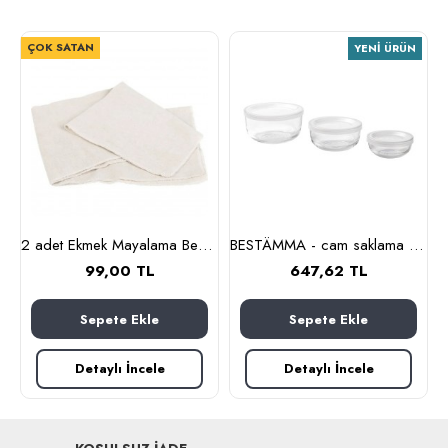
ÇOK SATAN
YENI ÜRÜN
m (cam-kahverengi)
2 adet Ekmek Mayalama Bezi 50x70 cm, %100 Pamuk Amerikan Pasa Bezi
BESTÄMMA - cam saklama kabı seti (cam)
99,00 TL
647,62 TL
Sepete Ekle
Sepete Ekle
Detaylı İncele
Detaylı İncele