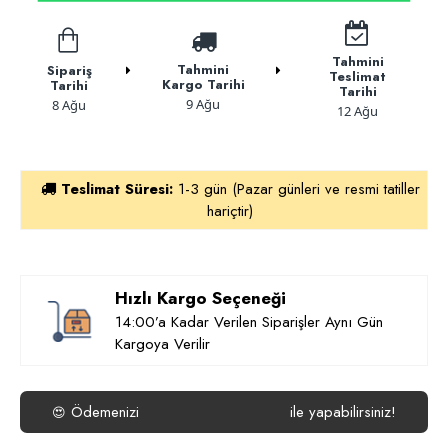
Tahmini
Tahmini
Sipariş
Teslimat
Kargo Tarihi
Tarihi
Tarihi
9 Ağu
8 Ağu
12 Ağu
Teslimat Süresi:
1-3 gün (Pazar günleri ve resmi tatiller
hariçtir)
Hızlı Kargo Seçeneği
14:00’a Kadar Verilen Siparişler Aynı Gün
Kargoya Verilir
Ödemenizi
ile yapabilirsiniz!
😍