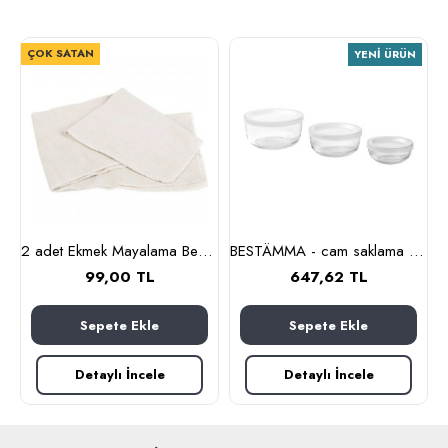
ÇOK SATAN
YENI ÜRÜN
m (cam-kahverengi)
2 adet Ekmek Mayalama Bezi 50x70 cm, %100 Pamuk Amerikan Pasa Bezi
BESTÄMMA - cam saklama kabı seti (cam)
99,00 TL
647,62 TL
Sepete Ekle
Sepete Ekle
Detaylı İncele
Detaylı İncele