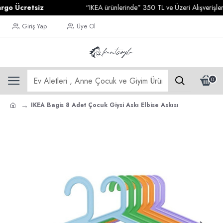
Ücretsiz
“IKEA ürünlerinde” 350 TL ve Üzeri Alışverişleriniz
Giriş Yap
Üye Ol
0
IKEA Bagis 8 Adet Çocuk Giysi Askı Elbise Askısı