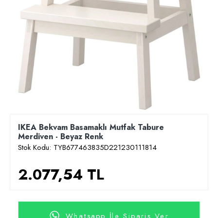
IKEA Bekvam Basamaklı Mutfak Tabure
Merdiven - Beyaz Renk
Stok Kodu:
TYB677463835D221230111814
2.077,54 TL
Whatsapp İle Sipariş Ver