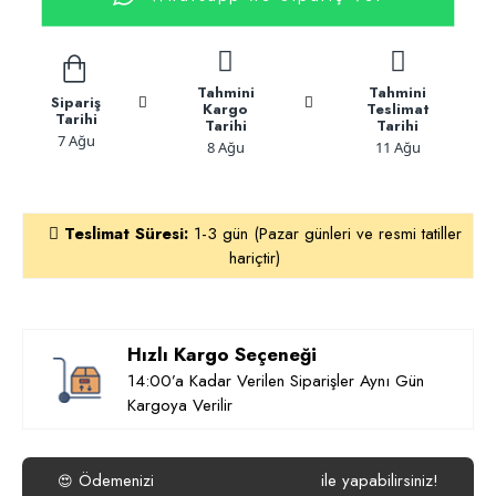
Tahmini
Tahmini
Sipariş
Kargo
Teslimat
Tarihi
Tarihi
Tarihi
7 Ağu
8 Ağu
11 Ağu
Teslimat Süresi:
1-3 gün (Pazar günleri ve resmi tatiller
hariçtir)
Hızlı Kargo Seçeneği
14:00’a Kadar Verilen Siparişler Aynı Gün
Kargoya Verilir
Ödemenizi
isterseniz
Havale/EFT
ile yapabilirsiniz!
😍