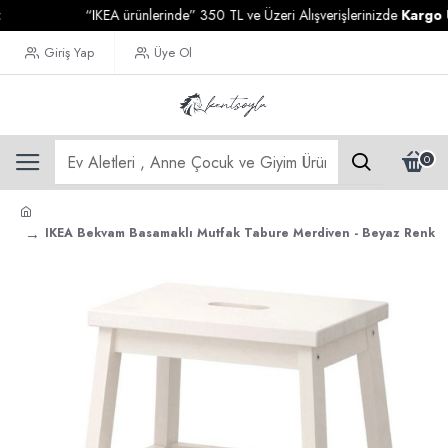
“IKEA ürünlerinde” 350 TL ve Üzeri Alışverişlerinizde
Kargo Ücrets
Giriş Yap
Üye Ol
0
IKEA Bekvam Basamaklı Mutfak Tabure Merdiven - Beyaz Renk