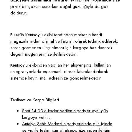
BEKVÄM Basamaklı Tabure
, evinizin her köşesinde size
pratik bir çözüm sunarken doğal güzelliğiyle de göz
doldurur.
Bu ürün Kentsoylu ekibi tarafından markanın kendi
mağazalarından orijinal ve faturalı olarak tedarik edilerek,
zarar görmeden ulaştırılması için kargoya hazırlanarak
değerli müşterilerimize iletilmektedir.
Kentsoylu ekibinden yapılan her alışverişiniz, kullanılan
entegrasyonlarla eş zamanlı olarak faturalandırılarak
sistemde kayıtlı mail adresinize gönderilmektedir.
Teslimat ve Kargo Bilgileri
Saat 14:00'a kadar verilen siparişler aynı gün
kargoya verilir.
Antalya Şehir Merkezi siparişlerinizde gün içinde
servis ile teslim için whatsapp üzerinden iletişim