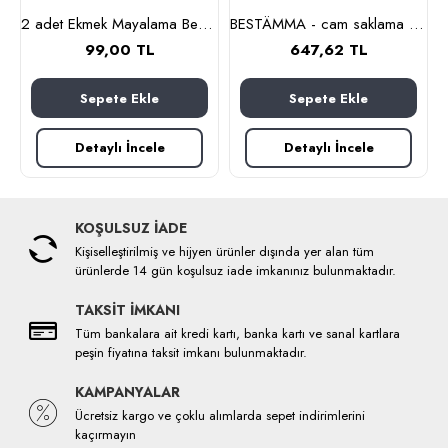
nlık, 19 cm (cam-kahverengi)
2 adet Ekmek Mayalama Bezi 50x70 cm, %100 Pamuk Amerikan Pasa Bezi
BESTÄMMA - cam saklama kabı seti (cam)
99,00 TL
647,62 TL
Sepete Ekle
Sepete Ekle
Detaylı İncele
Detaylı İncele
KOŞULSUZ İADE
Kişiselleştirilmiş ve hijyen ürünler dışında yer alan tüm
ürünlerde 14 gün koşulsuz iade imkanınız bulunmaktadır.
TAKSİT İMKANI
Tüm bankalara ait kredi kartı, banka kartı ve sanal kartlara
peşin fiyatına taksit imkanı bulunmaktadır.
KAMPANYALAR
Ücretsiz kargo ve çoklu alımlarda sepet indirimlerini
kaçırmayın