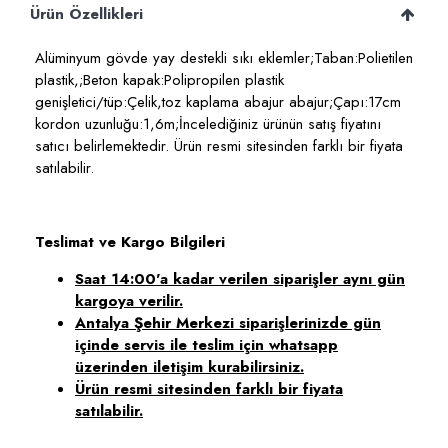
Ürün Özellikleri
Alüminyum gövde yay destekli sıkı eklemler;Taban:Polietilen
plastik,;Beton kapak:Polipropilen plastik
genişletici/tüp:Çelik,toz kaplama abajur abajur;Çapı:17cm
kordon uzunluğu:1,6m;İncelediğiniz ürünün satış fiyatını
satıcı belirlemektedir. Ürün resmi sitesinden farklı bir fiyata
satılabilir.
Teslimat ve Kargo Bilgileri
Saat 14:00'a kadar verilen siparişler aynı gün
kargoya verilir.
Antalya Şehir Merkezi siparişlerinizde gün
içinde servis ile teslim için whatsapp
üzerinden iletişim kurabilirsiniz.
Ürün resmi sitesinden farklı bir fiyata
satılabilir.