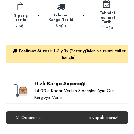
Tahmini
Tahmini
Sipariş
Teslimat
Kargo Tarihi
Tarihi
Tarihi
8 Ağu
7 Ağu
11 Ağu
Teslimat Süresi:
1-3 gün (Pazar günleri ve resmi tatiller
hariçtir)
Hızlı Kargo Seçeneği
14:00’a Kadar Verilen Siparişler Aynı Gün
Kargoya Verilir
Ödemenizi
ile yapabilirsiniz!
😍