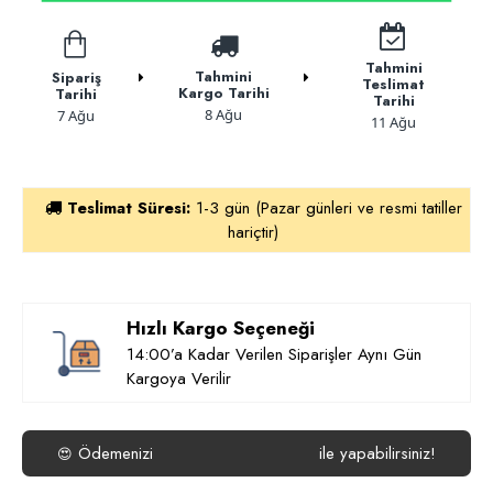
Tahmini
Tahmini
Sipariş
Teslimat
Kargo Tarihi
Tarihi
Tarihi
8 Ağu
7 Ağu
11 Ağu
Teslimat Süresi:
1-3 gün (Pazar günleri ve resmi tatiller
hariçtir)
Hızlı Kargo Seçeneği
14:00’a Kadar Verilen Siparişler Aynı Gün
Kargoya Verilir
Ödemenizi
ile yapabilirsiniz!
😍