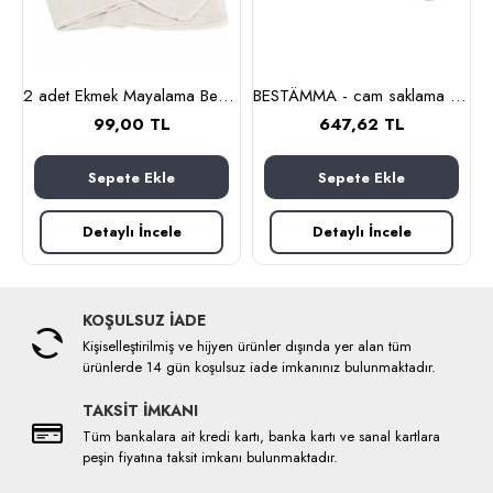
lanmaz çelik)
2 adet Ekmek Mayalama Bezi 50x70 cm, %100 Pamuk Amerikan Pasa Bezi
BESTÄMMA - cam saklama kabı seti (cam)
99,00 TL
647,62 TL
Sepete Ekle
Sepete Ekle
Detaylı İncele
Detaylı İncele
KOŞULSUZ İADE
Kişiselleştirilmiş ve hijyen ürünler dışında yer alan tüm
ürünlerde 14 gün koşulsuz iade imkanınız bulunmaktadır.
TAKSİT İMKANI
Tüm bankalara ait kredi kartı, banka kartı ve sanal kartlara
peşin fiyatına taksit imkanı bulunmaktadır.