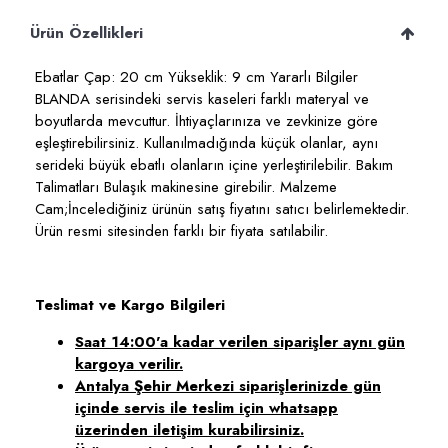
Ürün Özellikleri
Ebatlar Çap: 20 cm Yükseklik: 9 cm Yararlı Bilgiler
BLANDA serisindeki servis kaseleri farklı materyal ve
boyutlarda mevcuttur. İhtiyaçlarınıza ve zevkinize göre
eşleştirebilirsiniz. Kullanılmadığında küçük olanlar, aynı
serideki büyük ebatlı olanların içine yerleştirilebilir. Bakım
Talimatları Bulaşık makinesine girebilir. Malzeme
Cam;İncelediğiniz ürünün satış fiyatını satıcı belirlemektedir.
Ürün resmi sitesinden farklı bir fiyata satılabilir.
Teslimat ve Kargo Bilgileri
Saat 14:00'a kadar verilen siparişler aynı gün
kargoya verilir.
Antalya Şehir Merkezi siparişlerinizde gün
içinde servis ile teslim için whatsapp
üzerinden iletişim kurabilirsiniz.