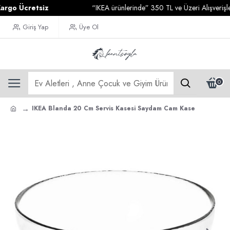
o Ücretsiz
“IKEA ürünlerinde” 350 TL ve Üzeri Alışverişleri
Giriş Yap
Üye Ol
0
IKEA Blanda 20 Cm Servis Kasesi Saydam Cam Kase