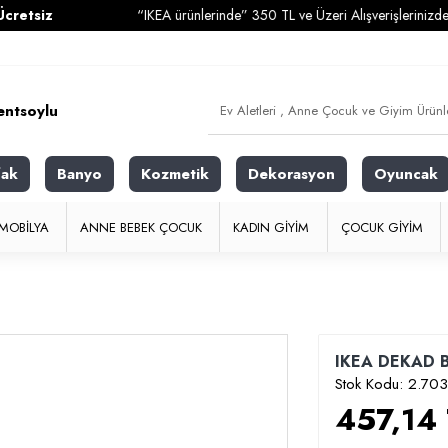
iz
“IKEA ürünlerinde” 350 TL ve Üzeri Alışverişlerinizde
Karg
fak
Banyo
Kozmetik
Dekorasyon
Oyuncak
MOBILYA
ANNE BEBEK ÇOCUK
KADIN GIYIM
ÇOCUK GIYIM
IKEA DEKAD Be
Stok Kodu:
2.703
457,14