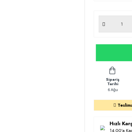
Sipariş
Tarihi
6 Ağu
Teslim
Hızlı Ka
14:00’a Kad