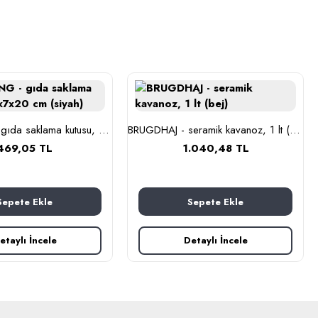
BLOMNING - gıda saklama kutusu, 11x7x20 cm (siyah)
BRUGDHAJ - seramik kavanoz, 1 lt (bej)
469,05 TL
1.040,48 TL
Sepete Ekle
Sepete Ekle
etaylı İncele
Detaylı İncele