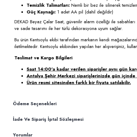
Temizlik Talimatları:
Nemli bir bez ile silinerek temizlene
Güç Kaynağı:
1 adet AA pil (dahil değildir)
DEKAD Beyaz Çalar Saat, güvenilir alarm özelliği ile sabahla
ve sade tasarımı ile her türlü dekorasyona uyum sağlar.
Bu ürün Kentsoylu ekibi tarafından markanın kendi mağazalarından
iletilmektedir. Kentsoylu ekibinden yapılan her alışverişiniz, kul
Teslimat ve Kargo Bilgileri
Saat 14:00'a kadar verilen siparişler aynı gün karg
Antalya Şehir Merkezi siparişlerinizde gün içinde s
Ürün resmi sitesinden farklı bir fiyata satılabilir.
Ödeme Seçenekleri
İade Ve Sipariş İptal Sözleşmesi
Yorumlar