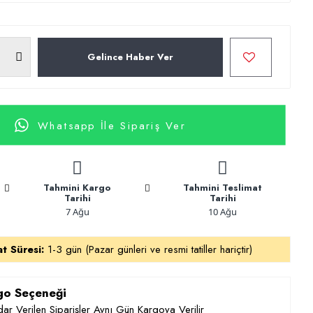
Gelince Haber Ver
Whatsapp İle Sipariş Ver
Tahmini Kargo
Tahmini Teslimat
Tarihi
Tarihi
7 Ağu
10 Ağu
at Süresi:
1-3 gün (Pazar günleri ve resmi tatiller hariçtir)
rgo Seçeneği
ar Verilen Siparişler Aynı Gün Kargoya Verilir