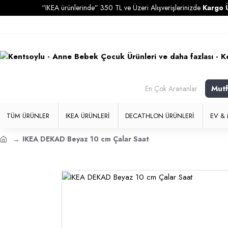
“IKEA ürünlerinde” 350 TL ve Üzeri Alışverişlerinizde
Kargo Ücrets
Mut
En Çok Arananlar
TÜM ÜRÜNLER
IKEA ÜRÜNLERI
DECATHLON ÜRÜNLERI
EV & 
IKEA DEKAD Beyaz 10 cm Çalar Saat