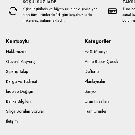
KOŞULSUZ İADE
TAKSİ
Kişiselleştirilmiş ve hijyen ürünler dışında yer
Tüm ban
alan tüm ürünlerde 14 gün koşulsuz iade
sanal ka
imkanınız bulunmaktadır.
bulunma
Kentsoylu
Kategoriler
Hakkımızda
Ev & Mobilya
Güvenli Alışveriş
Anne Bebek Çocuk
Sipariş Takip
Defterler
Kargo ve Teslimat
Planlayıcılar
İade ve Değişim
Banyo
Banka Bilgileri
Ürün Fırsatları
Sıkça Sorulan Sorular
Tüm Ürünler
İletişim