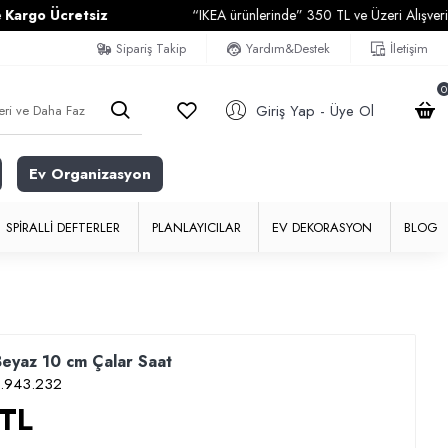
o Ücretsiz
“IKEA ürünlerinde” 350 TL ve Üzeri Alışverişlerin
Sipariş Takip
Yardım&Destek
İletişim
0
Giriş Yap - Üye Ol
Ev Organizasyon
SPIRALLI DEFTERLER
PLANLAYICILAR
EV DEKORASYON
BLOG
yaz 10 cm Çalar Saat
.943.232
 TL