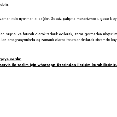
bilir.
rı zamanında uyanmanızı sağlar. Sessiz çalışma mekanizması, gece boy
 orijinal ve faturalı olarak tedarik edilerek, zarar görmeden ulaştırılm
lanılan entegrasyonlarla eş zamanlı olarak faturalandırılarak sistemde kay
oya verilir.
ervis ile teslim için whatsapp üzerinden iletişim kurabilirsiniz.