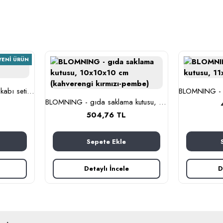
YENI ÜRÜN
BESTÄMMA - cam saklama kabı seti (cam)
BLOMNING - gıda saklama kutusu, 10x10x10 cm (kahverengi kırmızı-pembe)
504,76 TL
Sepete Ekle
Detaylı İncele
D