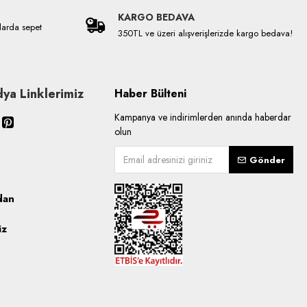
KARGO BEDAVA
larda sepet
350TL ve üzeri alışverişlerizde kargo bedava!
ya Linklerimiz
Haber Bülteni
Kampanya ve indirimlerden anında haberdar
olun
Gönder