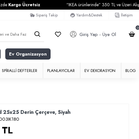
rgo Ücretsiz
“IKEA ürünlerinde” 350 TL ve Üzeri Alışverişler
Sipariş Takip
Yardım&Destek
İletişim
0
Giriş Yap - Üye Ol
Ev Organizasyon
SPIRALLI DEFTERLER
PLANLAYICILAR
EV DEKORASYON
BLOG
 25x25 Derin Çerçeve, Siyah
003IK180
 TL