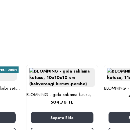
YENI ÜRÜN
BESTÄMMA - cam saklama kabı seti (cam)
BLOMNING - gıda saklama kutusu, 10x10x10 cm (kahverengi kırmızı-pembe)
504,76 TL
Sepete Ekle