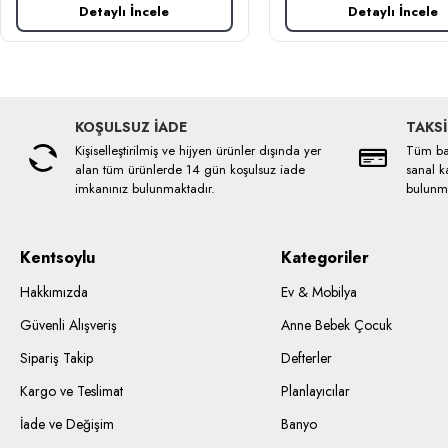
Detaylı İncele
Detaylı İncele
KOŞULSUZ İADE
TAKSİ
Kişiselleştirilmiş ve hijyen ürünler dışında yer
Tüm ban
alan tüm ürünlerde 14 gün koşulsuz iade
sanal ka
imkanınız bulunmaktadır.
bulunma
Kentsoylu
Kategoriler
Hakkımızda
Ev & Mobilya
Güvenli Alışveriş
Anne Bebek Çocuk
Sipariş Takip
Defterler
Kargo ve Teslimat
Planlayıcılar
İade ve Değişim
Banyo