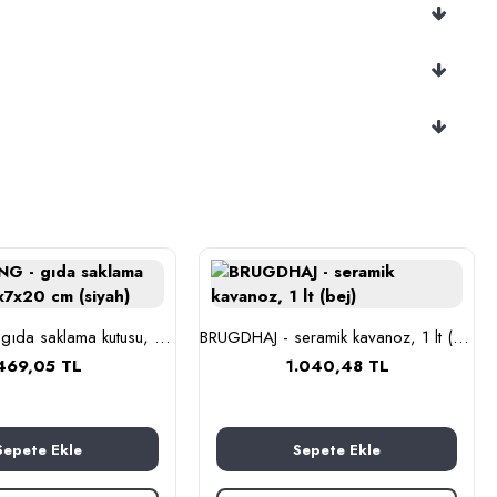
BLOMNING - gıda saklama kutusu, 11x7x20 cm (siyah)
BRUGDHAJ - seramik kavanoz, 1 lt (bej)
469,05 TL
1.040,48 TL
Sepete Ekle
Sepete Ekle