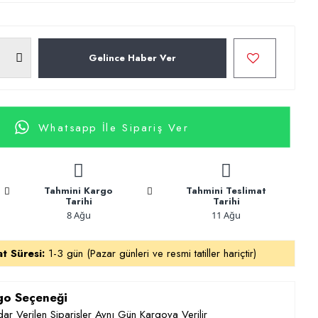
Gelince Haber Ver
Whatsapp İle Sipariş Ver
Tahmini Kargo
Tahmini Teslimat
Tarihi
Tarihi
8 Ağu
11 Ağu
at Süresi:
1-3 gün (Pazar günleri ve resmi tatiller hariçtir)
rgo Seçeneği
ar Verilen Siparişler Aynı Gün Kargoya Verilir