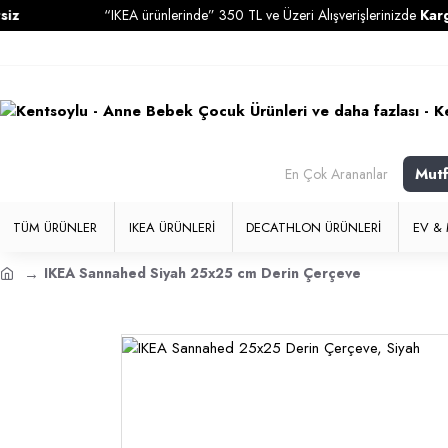
“IKEA ürünlerinde” 350 TL ve Üzeri Alışverişlerinizde
Kargo Ücre
Mut
En Çok Arananlar
TÜM ÜRÜNLER
IKEA ÜRÜNLERI
DECATHLON ÜRÜNLERI
EV & 
IKEA Sannahed Siyah 25x25 cm Derin Çerçeve