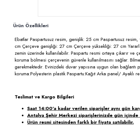
Ürün Özellikleri
Ebatlar Paspartusuz resim, genişlik: 25 cm Paspartusuz resim, y
cm Çerçeve genişliği: 27 cm Çerçeve yüksekliği: 27 cm Yararlı 
zemin üzerinde kullanılabilir. Paspartu resmi ortaya çıkarır ve ç
koruma bölmesi çerçevenin güvenle kullanılmasını sağlar. Bilmekte
gerekmektedir. Evinizdeki duvar yapısına uygun olan bağlantı 
koruma:Polyesterin plastik Paspartu:Kağıt Arka panel/ Ayaklı r
Teslimat ve Kargo Bilgileri
Saat 14:00'a kadar verilen siparişler aynı gün karg
Antalya Şehir Merkezi siparişlerinizde gün içinde s
Ürün resmi sitesinden farklı bir fiyata satılabilir.