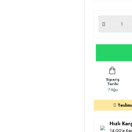
Sipariş
Tarihi
7 Ağu
Teslim
Hızlı Ka
14:00’a Kad