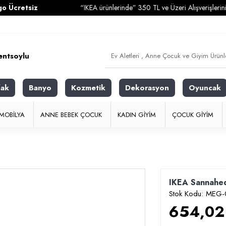
tsiz
“IKEA ürünlerinde” 350 TL ve Üzeri Alışverişlerinizde
Ka
fak
Banyo
Kozmetik
Dekorasyon
Oyuncak
MOBILYA
ANNE BEBEK ÇOCUK
KADIN GIYIM
ÇOCUK GIYIM
IKEA Sannahed
Stok Kodu:
MEG-
654,02