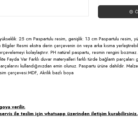
Ö
😍
ükseklik: 25 cm Paspartulu resim, genişlik: 13 cm Paspartulu resim, yü
Bilgiler Resmi ekstra derin çerçevenin ön veya arka kısma yerleştirebil
erçevelemeyi kolaylaştırır. PH natürel paspartu, resmin rengini bozmaz. B
 Fayda Var Farklı duvar materyalleri farklı türde bağlantı parçaları gere
parçalarını kullandığınızdan emin olunuz. Paspartu ürüne dahildir. Ma
esim çerçevesi:MDF, Akrilik bazlı boya
oya verilir.
ervis ile teslim için whatsapp üzerinden iletişim kurabilirsiniz.