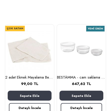
ÇOK SATAN
YENI ÜRÜN
kavanozu, 6 cl (cam-paslanmaz çelik)
2 adet Ekmek Mayalama Bezi 50x70 cm, %100 Pamuk Amerikan Pasa Bezi
BESTÄMMA - cam saklama kabı seti (cam)
99,00 TL
647,62 TL
Sepete Ekle
Sepete Ekle
Detaylı İncele
Detaylı İncele