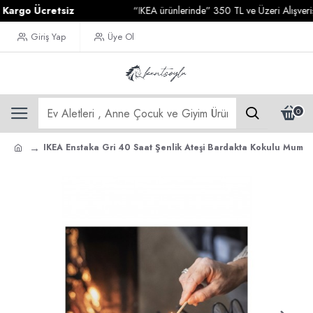
go Ücretsiz
“IKEA ürünlerinde” 350 TL ve Üzeri Alışverişler
Giriş Yap
Üye Ol
0
IKEA Enstaka Gri 40 Saat Şenlik Ateşi Bardakta Kokulu Mum