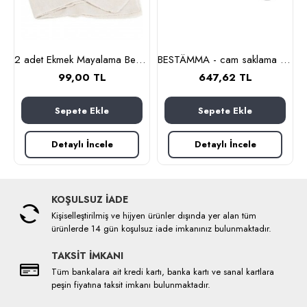
nlık, 19 cm (cam-kahverengi)
2 adet Ekmek Mayalama Bezi 50x70 cm, %100 Pamuk Amerikan Pasa Bezi
BESTÄMMA - cam saklama kabı seti (cam)
99,00 TL
647,62 TL
Sepete Ekle
Sepete Ekle
Detaylı İncele
Detaylı İncele
KOŞULSUZ İADE
Kişiselleştirilmiş ve hijyen ürünler dışında yer alan tüm
ürünlerde 14 gün koşulsuz iade imkanınız bulunmaktadır.
TAKSİT İMKANI
Tüm bankalara ait kredi kartı, banka kartı ve sanal kartlara
peşin fiyatına taksit imkanı bulunmaktadır.