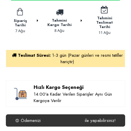
Tahmini
Tahmini
Sipariş
Teslimat
Kargo Tarihi
Tarihi
Tarihi
8 Ağu
7 Ağu
11 Ağu
Teslimat Süresi:
1-3 gün (Pazar günleri ve resmi tatiller
hariçtir)
Hızlı Kargo Seçeneği
14:00’a Kadar Verilen Siparişler Aynı Gün
Kargoya Verilir
Ödemenizi
ile yapabilirsiniz!
😍