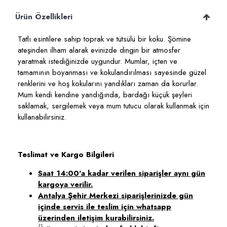
Ürün Özellikleri
Tatlı esintilere sahip toprak ve tütsülü bir koku. Şömine
ateşinden ilham alarak evinizde dingin bir atmosfer
yaratmak istediğinizde uygundur. Mumlar, içten ve
tamamının boyanması ve kokulandırılması sayesinde güzel
renklerini ve hoş kokularını yandıkları zaman da korurlar.
Mum kendi kendine yandığında, bardağı küçük şeyleri
saklamak, sergilemek veya mum tutucu olarak kullanmak için
kullanabilirsiniz.
Teslimat ve Kargo Bilgileri
Saat 14:00'a kadar verilen siparişler aynı gün
kargoya verilir.
Antalya Şehir Merkezi siparişlerinizde gün
içinde servis ile teslim için whatsapp
üzerinden iletişim kurabilirsiniz.