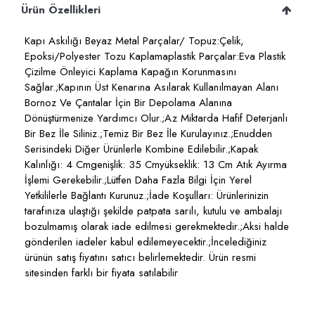
Ürün Özellikleri
Kapı Askılığı Beyaz Metal Parçalar/ Topuz:Çelik,
Epoksi/Polyester Tozu Kaplamaplastik Parçalar:Eva Plastik
Çizilme Önleyici Kaplama Kapağın Korunmasını
Sağlar.;Kapının Üst Kenarına Asılarak Kullanılmayan Alanı
Bornoz Ve Çantalar İçin Bir Depolama Alanına
Dönüştürmenize Yardımcı Olur.;Az Miktarda Hafif Deterjanlı
Bir Bez İle Siliniz.;Temiz Bir Bez İle Kurulayınız.;Enudden
Serisindeki Diğer Ürünlerle Kombine Edilebilir.;Kapak
Kalınlığı: 4 Cmgenişlik: 35 Cmyükseklik: 13 Cm Atık Ayırma
İşlemi Gerekebilir.;Lütfen Daha Fazla Bilgi İçin Yerel
Yetkililerle Bağlantı Kurunuz.;İade Koşulları: Ürünlerinizin
tarafınıza ulaştığı şekilde patpata sarılı, kutulu ve ambalajı
bozulmamış olarak iade edilmesi gerekmektedir.;Aksi halde
gönderilen iadeler kabul edilemeyecektir.;İncelediğiniz
ürünün satış fiyatını satıcı belirlemektedir. Ürün resmi
sitesinden farklı bir fiyata satılabilir