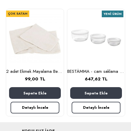
ÇOK SATAN
YENI ÜRÜN
m (cam-kahverengi)
2 adet Ekmek Mayalama Bezi 50x70 cm, %100 Pamuk Amerikan Pasa Bezi
BESTÄMMA - cam saklama kabı seti (cam)
99,00 TL
647,62 TL
Sepete Ekle
Sepete Ekle
Detaylı İncele
Detaylı İncele