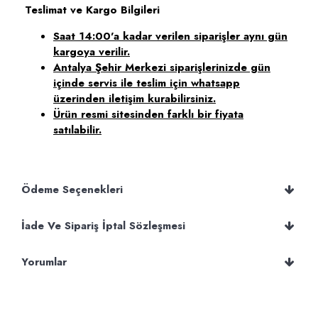
Teslimat ve Kargo Bilgileri
Saat 14:00'a kadar verilen siparişler aynı gün
kargoya verilir.
Antalya Şehir Merkezi siparişlerinizde gün
içinde servis ile teslim için whatsapp
üzerinden iletişim kurabilirsiniz.
Ürün resmi sitesinden farklı bir fiyata
satılabilir.
Ödeme Seçenekleri
İade Ve Sipariş İptal Sözleşmesi
Yorumlar