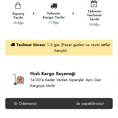
Tahmini
Tahmini
Sipariş
Teslimat
Kargo Tarihi
Tarihi
Tarihi
11 Ağu
10 Ağu
14 Ağu
Teslimat Süresi:
1-3 gün (Pazar günleri ve resmi tatiller
hariçtir)
Hızlı Kargo Seçeneği
14:00’a Kadar Verilen Siparişler Aynı Gün
Kargoya Verilir
Ödemenizi
ile yapabilirsiniz!
😍