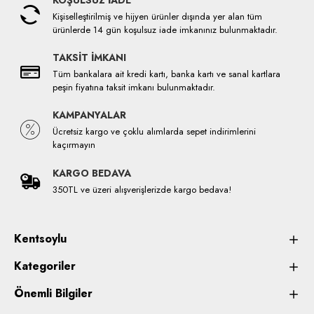
KOŞULSUZ İADE
Kişiselleştirilmiş ve hijyen ürünler dışında yer alan tüm
ürünlerde 14 gün koşulsuz iade imkanınız bulunmaktadır.
TAKSİT İMKANI
Tüm bankalara ait kredi kartı, banka kartı ve sanal kartlara
peşin fiyatına taksit imkanı bulunmaktadır.
KAMPANYALAR
Ücretsiz kargo ve çoklu alımlarda sepet indirimlerini
kaçırmayın
KARGO BEDAVA
350TL ve üzeri alışverişlerizde kargo bedava!
Kentsoylu
Kategoriler
Önemli Bilgiler