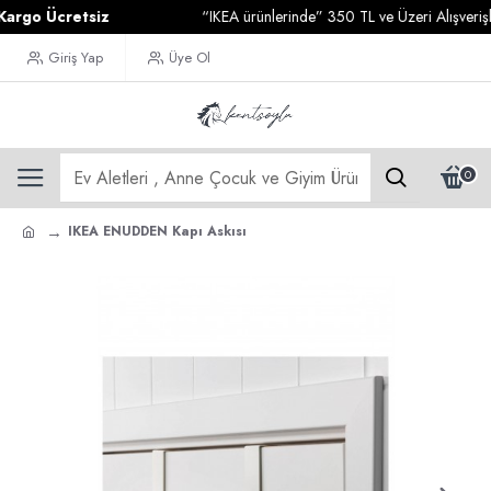
o Ücretsiz
“IKEA ürünlerinde” 350 TL ve Üzeri Alışverişleri
Giriş Yap
Üye Ol
0
IKEA ENUDDEN Kapı Askısı