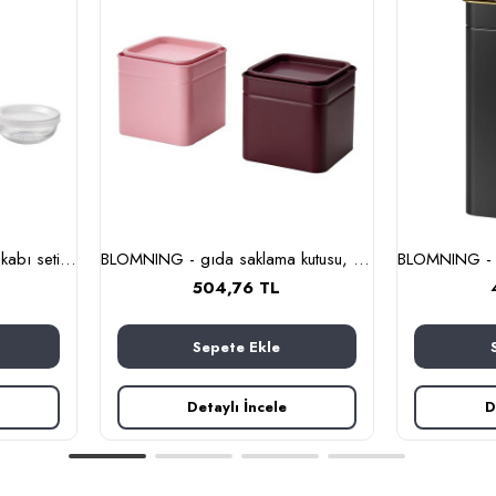
BESTÄMMA - cam saklama kabı seti (cam)
BLOMNING - gıda saklama kutusu, 10x10x10 cm (kahverengi kırmızı-pembe)
504,76 TL
Sepete Ekle
Detaylı İncele
D