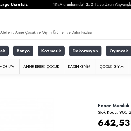
retsiz
“IKEA ürünlerinde” 350 TL ve Üzeri Alışverişlerinizde
K
fak
Banyo
Kozmetik
Dekorasyon
Oyuncak
MOBILYA
ANNE BEBEK ÇOCUK
KADIN GIYIM
ÇOCUK GIYIM
Fener Mumluk
Stok Kodu:
905.2
642,53