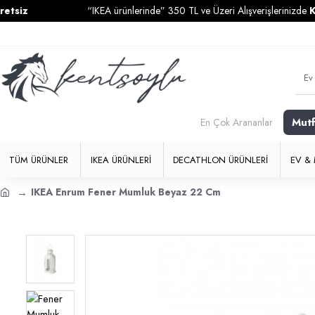
“IKEA ürünlerinde” 350 TL ve Üzeri Alışverişlerinizde
Kargo Üc
Mut
En Çok Arananlar
TÜM ÜRÜNLER
IKEA ÜRÜNLERI
DECATHLON ÜRÜNLERI
EV & 
IKEA Enrum Fener Mumluk Beyaz 22 Cm