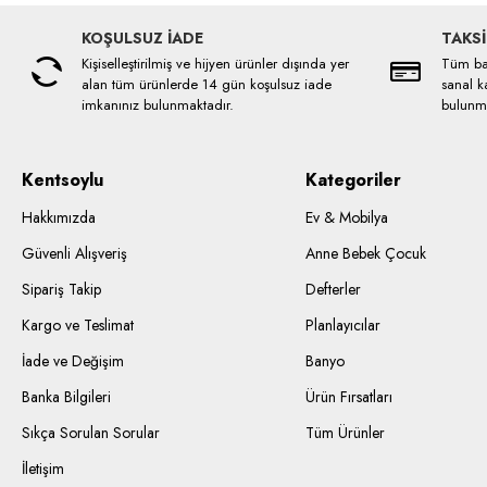
KOŞULSUZ İADE
TAKSİ
Kişiselleştirilmiş ve hijyen ürünler dışında yer
Tüm ban
alan tüm ürünlerde 14 gün koşulsuz iade
sanal ka
imkanınız bulunmaktadır.
bulunma
Kentsoylu
Kategoriler
Hakkımızda
Ev & Mobilya
Güvenli Alışveriş
Anne Bebek Çocuk
Sipariş Takip
Defterler
Kargo ve Teslimat
Planlayıcılar
İade ve Değişim
Banyo
Banka Bilgileri
Ürün Fırsatları
Sıkça Sorulan Sorular
Tüm Ürünler
İletişim