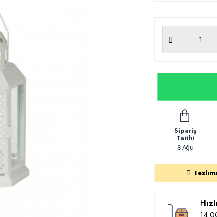
Sipariş
Tarihi
8 Ağu
Teslim
Hızl
14:00