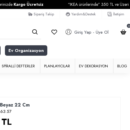
argo Ücretsiz
“IKEA ürünlerinde” 350 TL ve Üzeri Alışverişl
Sipariş Takip
Yardım&Destek
İletişim
0
Giriş Yap - Üye Ol
Ev Organizasyon
SPIRALLI DEFTERLER
PLANLAYICILAR
EV DEKORASYON
BLOG
 Beyaz 22 Cm
63.57
 TL