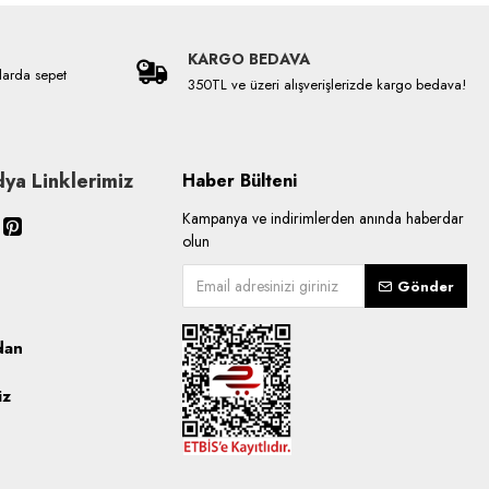
KARGO BEDAVA
larda sepet
350TL ve üzeri alışverişlerizde kargo bedava!
ya Linklerimiz
Haber Bülteni
Kampanya ve indirimlerden anında haberdar
olun
Gönder