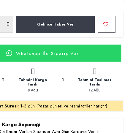
Gelince Haber Ver
Whatsapp İle Sipariş Ver
Tahmini Kargo
Tahmini Teslimat
Tarihi
Tarihi
9 Ağu
12 Ağu
at Süresi:
1-3 gün (Pazar günleri ve resmi tatiller hariçtir)
ı Kargo Seçeneği
’a Kadar Verilen Siparişler Aynı Gün Kargoya Verilir