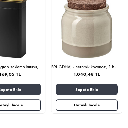
BLOMNING - gıda saklama kutusu, 11x7x20 cm (siyah)
BRUGDHAJ - seramik kavanoz, 1 lt (bej)
469,05 TL
1.040,48 TL
Sepete Ekle
Sepete Ekle
etaylı İncele
Detaylı İncele