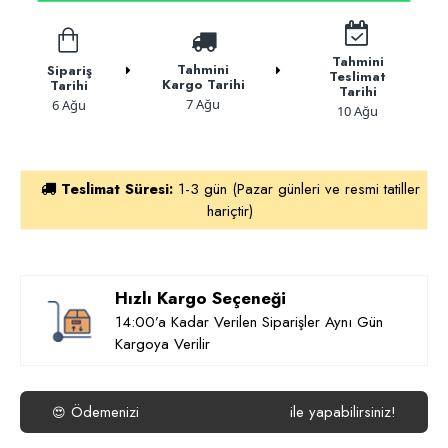
Tahmini
Tahmini
Sipariş
Teslimat
Kargo Tarihi
Tarihi
Tarihi
7 Ağu
6 Ağu
10 Ağu
Teslimat Süresi:
1-3 gün (Pazar günleri ve resmi tatiller
hariçtir)
Hızlı Kargo Seçeneği
14:00’a Kadar Verilen Siparişler Aynı Gün
Kargoya Verilir
Ödemenizi
ile yapabilirsiniz!
😍