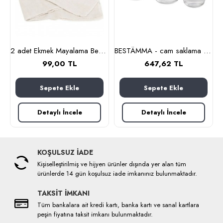
nlık, 19 cm (cam-kahverengi)
2 adet Ekmek Mayalama Bezi 50x70 cm, %100 Pamuk Amerikan Pasa Bezi
BESTÄMMA - cam saklama kabı seti (cam)
99,00 TL
647,62 TL
Sepete Ekle
Sepete Ekle
Detaylı İncele
Detaylı İncele
KOŞULSUZ İADE
Kişiselleştirilmiş ve hijyen ürünler dışında yer alan tüm
ürünlerde 14 gün koşulsuz iade imkanınız bulunmaktadır.
TAKSİT İMKANI
Tüm bankalara ait kredi kartı, banka kartı ve sanal kartlara
peşin fiyatına taksit imkanı bulunmaktadır.