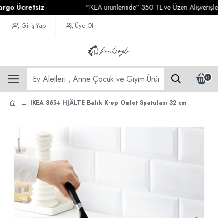
Ücretsiz
“IKEA ürünlerinde” 350 TL ve Üzeri Alışverişleriniz
Giriş Yap
Üye Ol
0
IKEA 365+ HJÄLTE Balık Krep Omlet Spatulası 32 cm