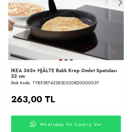
IKEA 365+ HJÄLTE Balık Krep Omlet Spatulası
32 cm
Stok Kodu:
TYB538742283D220820000037
263,00 TL
Whatsapp İle Sipariş Ver