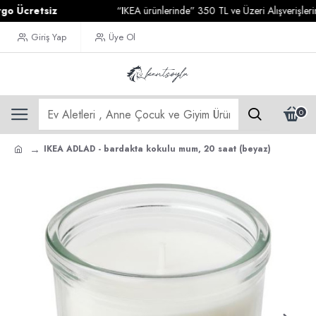
cretsiz
“IKEA ürünlerinde” 350 TL ve Üzeri Alışverişlerinizd
Giriş Yap
Üye Ol
0
IKEA ADLAD - bardakta kokulu mum, 20 saat (beyaz)