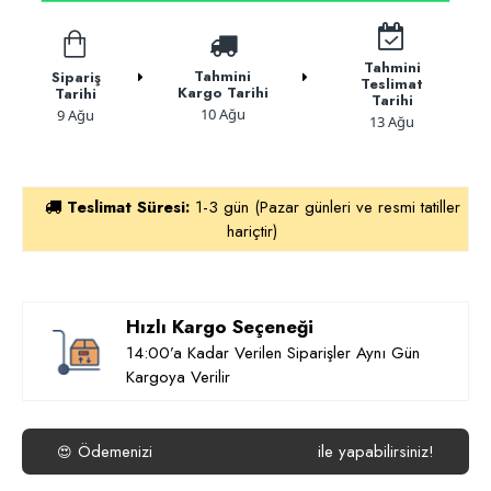
Tahmini
Tahmini
Sipariş
Teslimat
Kargo Tarihi
Tarihi
Tarihi
10 Ağu
9 Ağu
13 Ağu
Teslimat Süresi:
1-3 gün (Pazar günleri ve resmi tatiller
hariçtir)
Hızlı Kargo Seçeneği
14:00’a Kadar Verilen Siparişler Aynı Gün
Kargoya Verilir
Ödemenizi
ile yapabilirsiniz!
😍