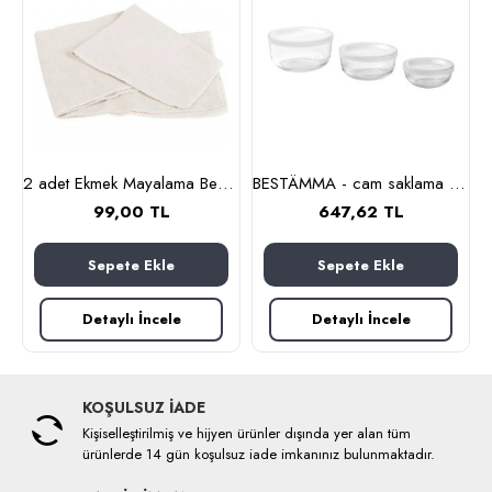
nlık, 19 cm (cam-kahverengi)
2 adet Ekmek Mayalama Bezi 50x70 cm, %100 Pamuk Amerikan Pasa Bezi
BESTÄMMA - cam saklama kabı seti (cam)
99,00 TL
647,62 TL
Sepete Ekle
Sepete Ekle
Detaylı İncele
Detaylı İncele
KOŞULSUZ İADE
Kişiselleştirilmiş ve hijyen ürünler dışında yer alan tüm
ürünlerde 14 gün koşulsuz iade imkanınız bulunmaktadır.