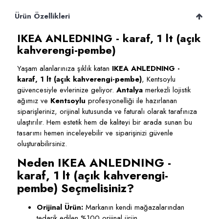
Ürün Özellikleri
IKEA ANLEDNING - karaf, 1 lt (açık
kahverengi-pembe)
Yaşam alanlarınıza şıklık katan
IKEA ANLEDNING -
karaf, 1 lt (açık kahverengi-pembe)
, Kentsoylu
güvencesiyle evlerinize geliyor.
Antalya
merkezli lojistik
ağımız ve
Kentsoylu
profesyonelliği ile hazırlanan
siparişleriniz, orijinal kutusunda ve faturalı olarak tarafınıza
ulaştırılır. Hem estetik hem de kaliteyi bir arada sunan bu
tasarımı hemen inceleyebilir ve siparişinizi güvenle
oluşturabilirsiniz.
Neden IKEA ANLEDNING -
karaf, 1 lt (açık kahverengi-
pembe) Seçmelisiniz?
Orijinal Ürün:
Markanın kendi mağazalarından
tedarik edilen %100 orijinal ürün.