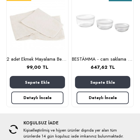
lanmaz çelik)
2 adet Ekmek Mayalama Bezi 50x70 cm, %100 Pamuk Amerikan Pasa Bezi
BESTÄMMA - cam saklama kabı seti (cam)
99,00 TL
647,62 TL
Sepete Ekle
Sepete Ekle
Detaylı İncele
Detaylı İncele
KOŞULSUZ İADE
Kişiselleştirilmiş ve hijyen ürünler dışında yer alan tüm
ürünlerde 14 gün koşulsuz iade imkanınız bulunmaktadır.