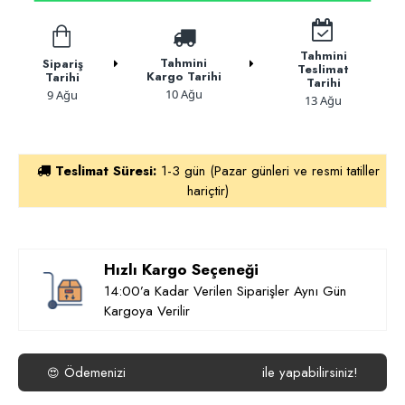
Tahmini
Tahmini
Sipariş
Teslimat
Kargo Tarihi
Tarihi
Tarihi
10 Ağu
9 Ağu
13 Ağu
Teslimat Süresi:
1-3 gün (Pazar günleri ve resmi tatiller
hariçtir)
Hızlı Kargo Seçeneği
14:00’a Kadar Verilen Siparişler Aynı Gün
Kargoya Verilir
Ödemenizi
ile yapabilirsiniz!
😍