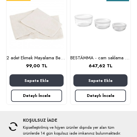
nlık, 19 cm (cam-kahverengi)
2 adet Ekmek Mayalama Bezi 50x70 cm, %100 Pamuk Amerikan Pasa Bezi
BESTÄMMA - cam saklama kabı seti (cam)
99,00 TL
647,62 TL
Sepete Ekle
Sepete Ekle
Detaylı İncele
Detaylı İncele
KOŞULSUZ İADE
Kişiselleştirilmiş ve hijyen ürünler dışında yer alan tüm
ürünlerde 14 gün koşulsuz iade imkanınız bulunmaktadır.