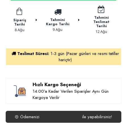
Tahmini
Tahmini
Sipariş
Teslimat
Kargo Tarihi
Tarihi
Tarihi
9 Ağu
8 Ağu
12 Ağu
Teslimat Süresi:
1-3 gün (Pazar günleri ve resmi tatiller
hariçtir)
Hızlı Kargo Seçeneği
14:00’a Kadar Verilen Siparişler Aynı Gün
Kargoya Verilir
Ödemenizi
ile yapabilirsiniz!
😍