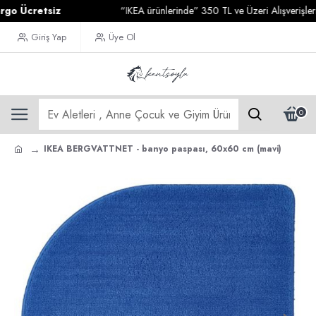
cretsiz
“IKEA ürünlerinde” 350 TL ve Üzeri Alışverişlerinizd
Giriş Yap
Üye Ol
0
IKEA BERGVATTNET - banyo paspası, 60x60 cm (mavi)