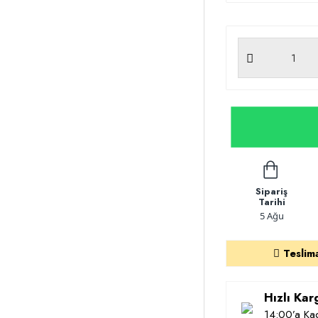
Sipariş
Tarihi
5 Ağu
Teslim
Hızlı Ka
14:00’a Kad