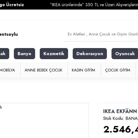
tsiz
“IKEA ürünlerinde” 350 TL ve Üzeri Alışverişlerinizde
Ka
fak
Banyo
Kozmetik
Dekorasyon
Oyuncak
MOBILYA
ANNE BEBEK ÇOCUK
KADIN GIYIM
ÇOCUK GIYIM
IKEA EKFÄNN - 
Stok Kodu:
BANA
2.546,