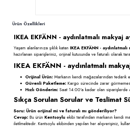
Ürün Özellikleri
IKEA EKFÄNN - aydınlatmalı makyaj ayn
Yaşam alanlarınıza şıklık katan
IKEA EKFÄNN - aydınlatmalı m
hazırlanan siparişleriniz, orijinal kutusunda ve faturalı olarak ta
IKEA EKFÄNN - aydınlatmalı makyaj
Orijinal Ürün:
Markanın kendi mağazalarından tedarik ed
Güvenli Paketleme:
Kargo sürecinde zarar görmemesi i
Hızlı Gönderim:
Saat 14:00'a kadar olan siparişlerde a
Sıkça Sorulan Sorular ve Teslimat S
Soru: Ürün orijinal mi ve faturalı mı gönderiliyor?
Cevap:
Bu ürün
Kentsoylu
ekibi tarafından markanın kendi mağ
iletilmektedir. Kentsoylu ekibinden yapılan her alışverişiniz, kul