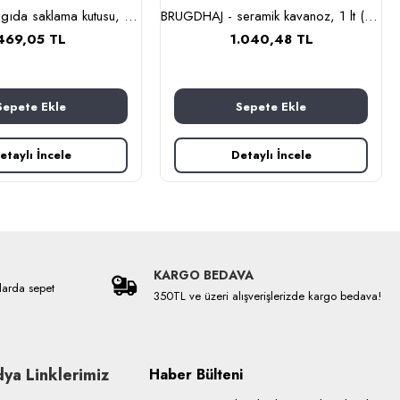
BLOMNING - gıda saklama kutusu, 11x7x20 cm (siyah)
BRUGDHAJ - seramik kavanoz, 1 lt (bej)
469,05 TL
1.040,48 TL
Sepete Ekle
Sepete Ekle
etaylı İncele
Detaylı İncele
KARGO BEDAVA
larda sepet
350TL ve üzeri alışverişlerizde kargo bedava!
ya Linklerimiz
Haber Bülteni