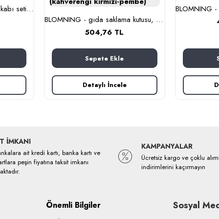
BESTÄMMA - cam saklama kabı seti (cam)
BLOMNING - gıda saklama kutusu, 10x10x10 cm (kahverengi kırmızı-pembe)
504,76 TL
Sepete Ekle
Detaylı İncele
D
T İMKANI
KAMPANYALAR
kalara ait kredi kartı, banka kartı ve
Ücretsiz kargo ve çoklu alım
rtlara peşin fiyatına taksit imkanı
indirimlerini kaçırmayın
ktadır.
Sosyal Med
Önemli Bilgiler