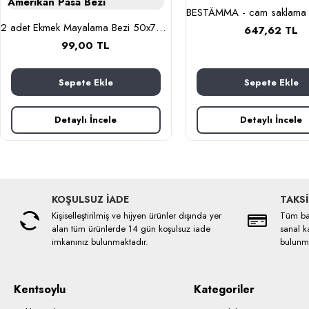
2 adet Ekmek Mayalama Bezi 50x70 cm, %100 Pamuk Amerikan Pasa Bezi
647,62 TL
99,00 TL
Sepete Ekle
Sepete Ekle
Detaylı İncele
Detaylı İncele
KOŞULSUZ İADE
TAKSİ
Kişiselleştirilmiş ve hijyen ürünler dışında yer
Tüm ban
alan tüm ürünlerde 14 gün koşulsuz iade
sanal ka
imkanınız bulunmaktadır.
bulunma
Kentsoylu
Kategoriler