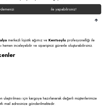
demenizi
ile yapabilirsiniz!
alya
merkezli lojistik ağımız ve
Kentsoylu
profesyonelliği ile
ı hemen inceleyebilir ve siparişinizi güvenle oluşturabilirsiniz.
kenler
 ulaştırılması için kargoya hazırlanarak değerli müşterilerimize
ıtlı mail adresinize gönderilmektedir.