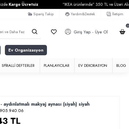
rgo Ücretsiz
“IKEA ürünlerinde” 350 TL ve Üzeri Alışverişler
Sipariş Takip
Yardım&Destek
İletişim
0
Giriş Yap - Üye Ol
Ev Organizasyon
SPIRALLI DEFTERLER
PLANLAYICILAR
EV DEKORASYON
BLOG
aydınlatmalı makyaj aynası (siyah) siyah
905.940.06
43 TL