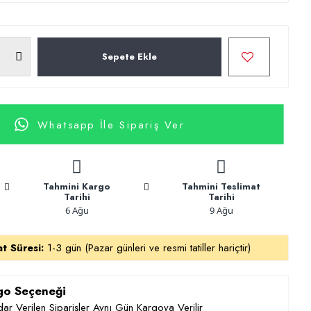
Sepete Ekle
Whatsapp İle Sipariş Ver
Tahmini Kargo
Tahmini Teslimat
Tarihi
Tarihi
6 Ağu
9 Ağu
at Süresi:
1-3 gün (Pazar günleri ve resmi tatiller hariçtir)
rgo Seçeneği
ar Verilen Siparişler Aynı Gün Kargoya Verilir