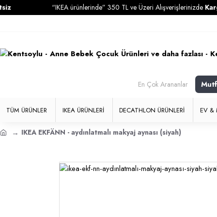
“IKEA ürünlerinde” 350 TL ve Üzeri Alışverişlerinizde
Kargo Ücre
Mut
En Çok Arananlar
TÜM ÜRÜNLER
IKEA ÜRÜNLERI
DECATHLON ÜRÜNLERI
EV & 
IKEA EKFÄNN - aydınlatmalı makyaj aynası (siyah)