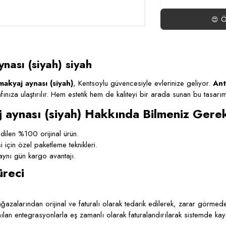
Ö
😍
ası (siyah) siyah
akyaj aynası (siyah)
, Kentsoylu güvencesiyle evlerinize geliyor.
Ant
rafınıza ulaştırılır. Hem estetik hem de kaliteyi bir arada sunan bu tasarım
 aynası (siyah) Hakkında Bilmeniz Gere
ilen %100 orijinal ürün.
çin özel paketleme teknikleri.
ynı gün kargo avantajı.
üreci
azalarından orijinal ve faturalı olarak tedarik edilerek, zarar görmeden
lanılan entegrasyonlarla eş zamanlı olarak faturalandırılarak sistemde kay