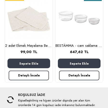
nlık, 19 cm (cam-kahverengi)
2 adet Ekmek Mayalama Bezi 50x70 cm, %100 Pamuk Amerikan Pasa Bezi
BESTÄMMA - cam saklama kabı seti (cam)
99,00 TL
647,62 TL
Sepete Ekle
Sepete Ekle
Detaylı İncele
Detaylı İncele
KOŞULSUZ İADE
Kişiselleştirilmiş ve hijyen ürünler dışında yer alan tüm
ürünlerde 14 gün koşulsuz iade imkanınız bulunmaktadır.