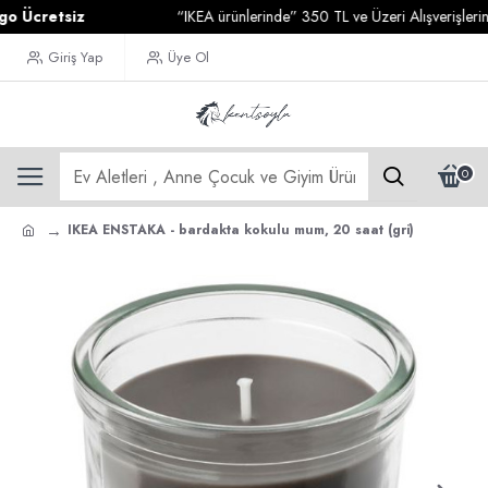
cretsiz
“IKEA ürünlerinde” 350 TL ve Üzeri Alışverişlerinizde
Giriş Yap
Üye Ol
0
IKEA ENSTAKA - bardakta kokulu mum, 20 saat (gri)