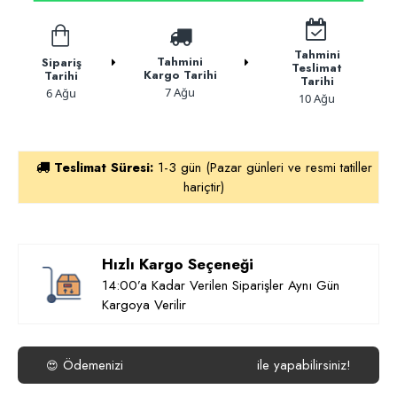
Tahmini
Tahmini
Sipariş
Teslimat
Kargo Tarihi
Tarihi
Tarihi
7 Ağu
6 Ağu
10 Ağu
Teslimat Süresi:
1-3 gün (Pazar günleri ve resmi tatiller
hariçtir)
Hızlı Kargo Seçeneği
14:00’a Kadar Verilen Siparişler Aynı Gün
Kargoya Verilir
Ödemenizi
ile yapabilirsiniz!
😍