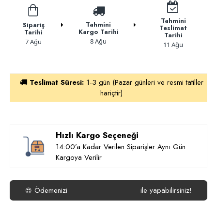
Tahmini
Tahmini
Sipariş
Teslimat
Kargo Tarihi
Tarihi
Tarihi
8 Ağu
7 Ağu
11 Ağu
Teslimat Süresi:
1-3 gün (Pazar günleri ve resmi tatiller
hariçtir)
Hızlı Kargo Seçeneği
14:00’a Kadar Verilen Siparişler Aynı Gün
Kargoya Verilir
Ödemenizi
ile yapabilirsiniz!
😍