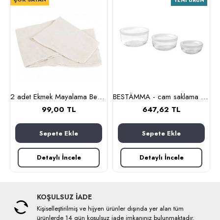
YENI ÜRÜN
m (cam-kahverengi)
2 adet Ekmek Mayalama Bezi 50x70 cm, %100 Pamuk Amerikan Pasa Bezi
BESTÄMMA - cam saklama kabı seti (cam)
99,00 TL
647,62 TL
Sepete Ekle
Sepete Ekle
Detaylı İncele
Detaylı İncele
KOŞULSUZ İADE
Kişiselleştirilmiş ve hijyen ürünler dışında yer alan tüm
ürünlerde 14 gün koşulsuz iade imkanınız bulunmaktadır.