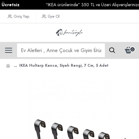
cretsiz
“IKEA ürünlerinde” 350 TL ve Üzeri Alışverişlerinizde
Giriş Yap
Üye Ol
0
IKEA Hultarp Kanca, Siyah Rengi, 7 Cm, 5 Adet