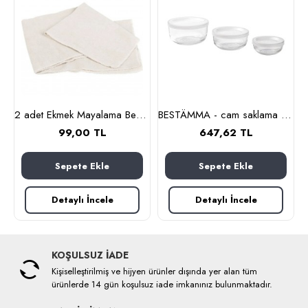
nlık, 19 cm (cam-kahverengi)
2 adet Ekmek Mayalama Bezi 50x70 cm, %100 Pamuk Amerikan Pasa Bezi
BESTÄMMA - cam saklama kabı seti (cam)
99,00 TL
647,62 TL
Sepete Ekle
Sepete Ekle
Detaylı İncele
Detaylı İncele
KOŞULSUZ İADE
Kişiselleştirilmiş ve hijyen ürünler dışında yer alan tüm
ürünlerde 14 gün koşulsuz iade imkanınız bulunmaktadır.