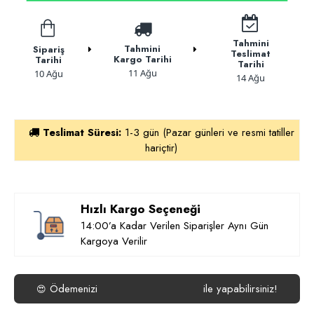
Tahmini
Tahmini
Sipariş
Teslimat
Kargo Tarihi
Tarihi
Tarihi
11 Ağu
10 Ağu
14 Ağu
Teslimat Süresi:
1-3 gün (Pazar günleri ve resmi tatiller
hariçtir)
Hızlı Kargo Seçeneği
14:00’a Kadar Verilen Siparişler Aynı Gün
Kargoya Verilir
Ödemenizi
ile yapabilirsiniz!
😍