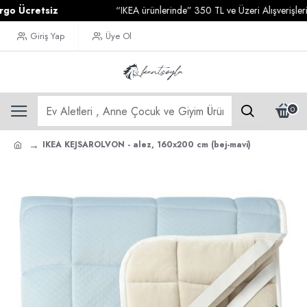
cretsiz
“IKEA ürünlerinde” 350 TL ve Üzeri Alışverişlerinizd
Giriş Yap
Üye Ol
0
IKEA KEJSAROLVON - alez, 160x200 cm (bej-mavi)