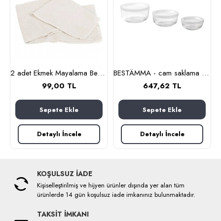
lanmaz çelik)
2 adet Ekmek Mayalama Bezi 50x70 cm, %100 Pamuk Amerikan Pasa Bezi
BESTÄMMA - cam saklama kabı seti (cam)
99,00 TL
647,62 TL
Sepete Ekle
Sepete Ekle
Detaylı İncele
Detaylı İncele
KOŞULSUZ İADE
Kişiselleştirilmiş ve hijyen ürünler dışında yer alan tüm
ürünlerde 14 gün koşulsuz iade imkanınız bulunmaktadır.
TAKSİT İMKANI