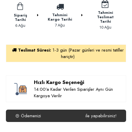
Tahmini
Tahmini
Sipariş
Teslimat
Kargo Tarihi
Tarihi
Tarihi
7 Ağu
6 Ağu
10 Ağu
Teslimat Süresi:
1-3 gün (Pazar günleri ve resmi tatiller
hariçtir)
Hızlı Kargo Seçeneği
14:00’a Kadar Verilen Siparişler Aynı Gün
Kargoya Verilir
Ödemenizi
ile yapabilirsiniz!
😍