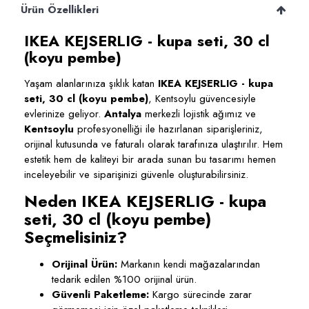
Ürün Özellikleri
IKEA KEJSERLIG - kupa seti, 30 cl
(koyu pembe)
Yaşam alanlarınıza şıklık katan
IKEA KEJSERLIG - kupa
seti, 30 cl (koyu pembe)
, Kentsoylu güvencesiyle
evlerinize geliyor.
Antalya
merkezli lojistik ağımız ve
Kentsoylu
profesyonelliği ile hazırlanan siparişleriniz,
orijinal kutusunda ve faturalı olarak tarafınıza ulaştırılır. Hem
estetik hem de kaliteyi bir arada sunan bu tasarımı hemen
inceleyebilir ve siparişinizi güvenle oluşturabilirsiniz.
Neden IKEA KEJSERLIG - kupa
seti, 30 cl (koyu pembe)
Seçmelisiniz?
Orijinal Ürün:
Markanın kendi mağazalarından
tedarik edilen %100 orijinal ürün.
Güvenli Paketleme:
Kargo sürecinde zarar