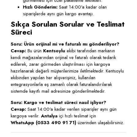
görmemesi için özel paketleme teknikleri.
Hızlı Gönderim:
Saat 14:00'a kadar olan
siparişlerde aynı gün kargo avantajı.
Sıkça Sorulan Sorular ve Teslimat
Süreci
Soru: Ürün orijinal mi ve faturalı mı gönderiliyor?
Cevap:
Bu ürün
Kentsoylu
ekibi tarafından markanın
kendi mağazalarından orijinal ve faturalı olarak tedarik
edilerek, zarar görmeden ulaştırılması için kargoya
hazırlanarak değerli müşterilerimize iletilmektedir. Kentsoylu
ekibinden yapılan her alışverişiniz, kullanılan
entegrasyonlarla eş zamanlı olarak faturalandırılarak
sistemde kayıtlı mail adresinize gönderilmektedir.
Soru: Kargo ve teslimat süreci nasıl işliyor?
Cevap:
Saat 14:00'a kadar verilen siparişler aynı gün
kargoya verilir.
Antalya
içi hızlı teslimat için
WhatsApp (0533 490 91 71)
üzerinden ulaşabilirsiniz.