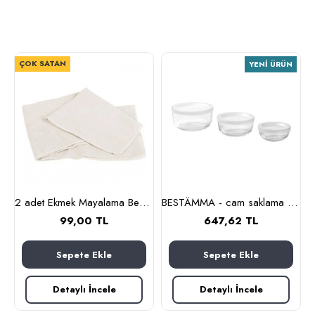
ÇOK SATAN
YENI ÜRÜN
nlık, 19 cm (cam-kahverengi)
2 adet Ekmek Mayalama Bezi 50x70 cm, %100 Pamuk Amerikan Pasa Bezi
BESTÄMMA - cam saklama kabı seti (cam)
99,00 TL
647,62 TL
Sepete Ekle
Sepete Ekle
Detaylı İncele
Detaylı İncele