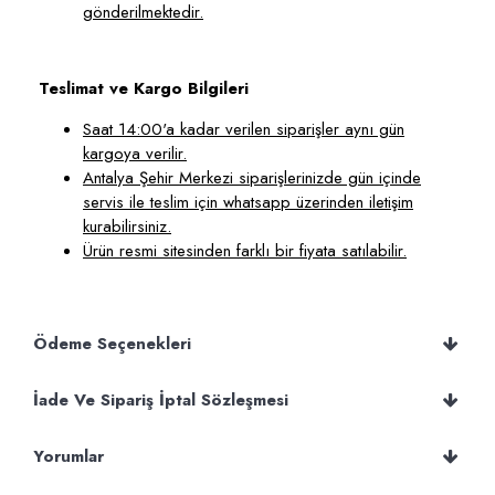
gönderilmektedir.
Teslimat ve Kargo Bilgileri
Saat 14:00'a kadar verilen siparişler aynı gün
kargoya verilir.
Antalya Şehir Merkezi siparişlerinizde gün içinde
servis ile teslim için whatsapp üzerinden iletişim
kurabilirsiniz.
Ürün resmi sitesinden farklı bir fiyata satılabilir.
Ödeme Seçenekleri
İade Ve Sipariş İptal Sözleşmesi
Yorumlar