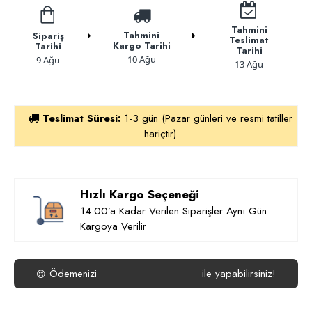
Tahmini
Tahmini
Sipariş
Teslimat
Kargo Tarihi
Tarihi
Tarihi
10 Ağu
9 Ağu
13 Ağu
Teslimat Süresi:
1-3 gün (Pazar günleri ve resmi tatiller
hariçtir)
Hızlı Kargo Seçeneği
14:00’a Kadar Verilen Siparişler Aynı Gün
Kargoya Verilir
Ödemenizi
ile yapabilirsiniz!
😍