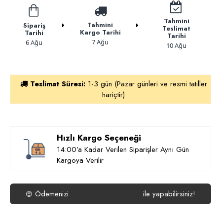
Tahmini
Tahmini
Sipariş
Teslimat
Kargo Tarihi
Tarihi
Tarihi
7 Ağu
6 Ağu
10 Ağu
Teslimat Süresi:
1-3 gün (Pazar günleri ve resmi tatiller
hariçtir)
Hızlı Kargo Seçeneği
14:00’a Kadar Verilen Siparişler Aynı Gün
Kargoya Verilir
Ödemenizi
ile yapabilirsiniz!
😍