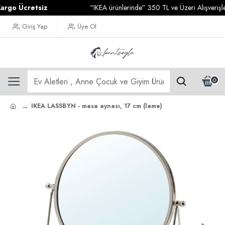
 Ücretsiz
“IKEA ürünlerinde” 350 TL ve Üzeri Alışverişlerini
Giriş Yap
Üye Ol
0
IKEA LASSBYN - masa aynası, 17 cm (lame)