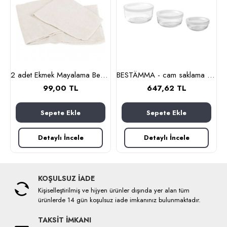
nlık, 19 cm (cam-kahverengi)
2 adet Ekmek Mayalama Bezi 50x70 cm, %100 Pamuk Amerikan Pasa Bezi
BESTÄMMA - cam saklama kabı seti (cam)
99,00 TL
647,62 TL
Sepete Ekle
Sepete Ekle
Detaylı İncele
Detaylı İncele
KOŞULSUZ İADE
Kişiselleştirilmiş ve hijyen ürünler dışında yer alan tüm
ürünlerde 14 gün koşulsuz iade imkanınız bulunmaktadır.
TAKSİT İMKANI