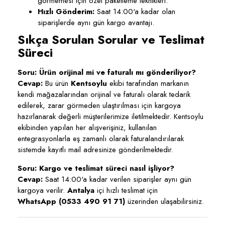
görmemesi için özel paketleme teknikleri.
Hızlı Gönderim:
Saat 14:00'a kadar olan
siparişlerde aynı gün kargo avantajı.
Sıkça Sorulan Sorular ve Teslimat
Süreci
Soru: Ürün orijinal mi ve faturalı mı gönderiliyor?
Cevap:
Bu ürün
Kentsoylu
ekibi tarafından markanın
kendi mağazalarından orijinal ve faturalı olarak tedarik
edilerek, zarar görmeden ulaştırılması için kargoya
hazırlanarak değerli müşterilerimize iletilmektedir. Kentsoylu
ekibinden yapılan her alışverişiniz, kullanılan
entegrasyonlarla eş zamanlı olarak faturalandırılarak
sistemde kayıtlı mail adresinize gönderilmektedir.
Soru: Kargo ve teslimat süreci nasıl işliyor?
Cevap:
Saat 14:00'a kadar verilen siparişler aynı gün
kargoya verilir.
Antalya
içi hızlı teslimat için
WhatsApp (0533 490 91 71)
üzerinden ulaşabilirsiniz.