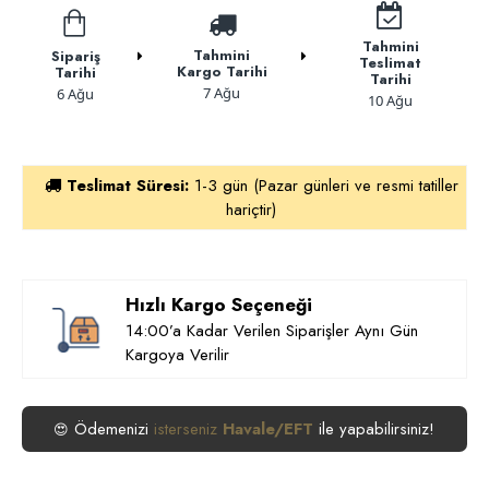
Tahmini
Tahmini
Sipariş
Teslimat
Kargo Tarihi
Tarihi
Tarihi
7 Ağu
6 Ağu
10 Ağu
Teslimat Süresi:
1-3 gün (Pazar günleri ve resmi tatiller
hariçtir)
Hızlı Kargo Seçeneği
14:00’a Kadar Verilen Siparişler Aynı Gün
Kargoya Verilir
Ödemenizi
ile yapabilirsiniz!
😍