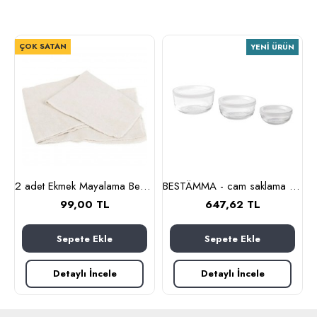
ÇOK SATAN
YENI ÜRÜN
m (cam-kahverengi)
2 adet Ekmek Mayalama Bezi 50x70 cm, %100 Pamuk Amerikan Pasa Bezi
BESTÄMMA - cam saklama kabı seti (cam)
99,00 TL
647,62 TL
Sepete Ekle
Sepete Ekle
Detaylı İncele
Detaylı İncele