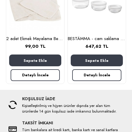
nlık, 19 cm (cam-kahverengi)
2 adet Ekmek Mayalama Bezi 50x70 cm, %100 Pamuk Amerikan Pasa Bezi
BESTÄMMA - cam saklama kabı seti (cam)
99,00 TL
647,62 TL
Sepete Ekle
Sepete Ekle
Detaylı İncele
Detaylı İncele
KOŞULSUZ İADE
Kişiselleştirilmiş ve hijyen ürünler dışında yer alan tüm
ürünlerde 14 gün koşulsuz iade imkanınız bulunmaktadır.
TAKSİT İMKANI
Tüm bankalara ait kredi kartı, banka kartı ve sanal kartlara