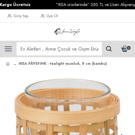
o Ücretsiz
“IKEA ürünlerinde” 350 TL ve Üzeri Alışverişlerin
Giriş Yap
Üye Ol
0
IKEA PÅVEFINK - tealight mumluk, 8 cm (bambu)