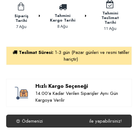
Tahmini
Tahmini
Sipariş
Teslimat
Kargo Tarihi
Tarihi
Tarihi
8 Ağu
7 Ağu
11 Ağu
Teslimat Süresi:
1-3 gün (Pazar günleri ve resmi tatiller
hariçtir)
Hızlı Kargo Seçeneği
14:00’a Kadar Verilen Siparişler Aynı Gün
Kargoya Verilir
Ödemenizi
ile yapabilirsiniz!
😍